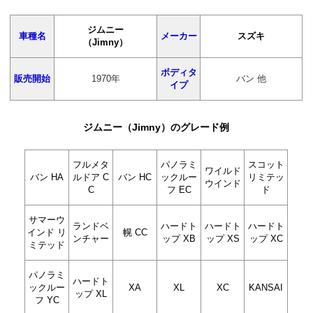
ジムニー
車種名
メーカー
スズキ
（Jimny）
ボディタ
販売開始
1970年
バン 他
イプ
ジムニー（Jimny）のグレード例
フルメタ
パノラミ
スコット
ワイルド
バン HA
ルドア C
バン HC
ックルー
リミテッ
ウインド
C
フ EC
ド
サマーウ
ランドベ
ハードト
ハードト
ハードト
インド リ
幌 CC
ンチャー
ップ XB
ップ XS
ップ XC
ミテッド
パノラミ
ハードト
ックルー
XA
XL
XC
KANSAI
ップ XL
フ YC