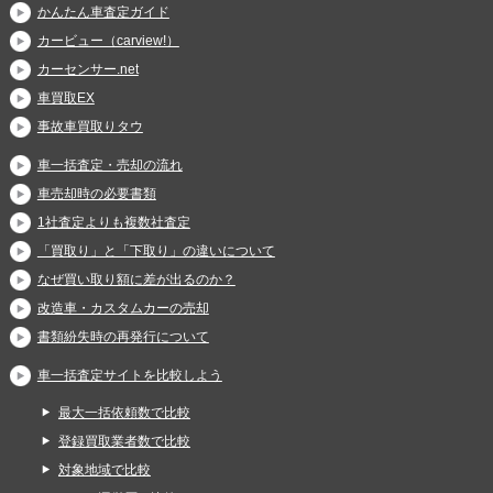
かんたん車査定ガイド
カービュー（carview!）
カーセンサー.net
車買取EX
事故車買取りタウ
車一括査定・売却の流れ
車売却時の必要書類
1社査定よりも複数社査定
「買取り」と「下取り」の違いについて
なぜ買い取り額に差が出るのか？
改造車・カスタムカーの売却
書類紛失時の再発行について
車一括査定サイトを比較しよう
最大一括依頼数で比較
登録買取業者数で比較
対象地域で比較