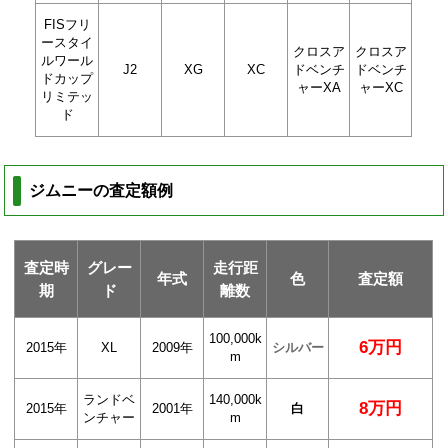
FISフリ
ースタイ
クロスア
クロスア
ルワール
J2
XG
XC
ドベンチ
ドベンチ
ドカップ
ャーXA
ャーXC
リミテッ
ド
ジムニーの査定額例
査定時
グレー
走行距
年式
色
査定額
期
ド
離数
100,000k
6万円
2015年
XL
2009年
シルバー
m
ランドベ
140,000k
8万円
2015年
2001年
白
ンチャー
m