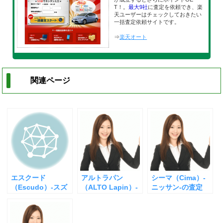
T！。
最大9社
に査定を依頼でき、楽
天ユーザーはチェックしておきたい
一括査定依頼サイトです。
⇒
楽天オート
関連ページ
エスクード
アルトラパン
シーマ（Cima）-
（Escudo）-スズ
（ALTO Lapin）-
ニッサン-の査定
キ-の査定
スズキ-の査定