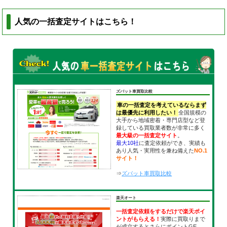
人気の一括査定サイトはこちら！
ズバット車買取比較
車の一括査定を考えているならまず
は最優先に利用したい！
全国規模の
大手から地域密着・専門店型など登
録している買取業者数が非常に多く
最大級の一括査定サイト
。
最大10社
に査定依頼ができ、実績も
あり人気・実用性を兼ね備えた
NO.1
サイト！
⇒
ズバット車買取比較
楽天オート
一括査定依頼をするだけで楽天ポイ
ントがもらえる！
実際に買取りまで
が成立するとさらにポイントGE