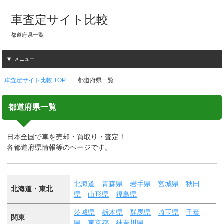
車査定サイト比較
都道府県一覧
メニュー
車査定サイト比較 TOP
都道府県一覧
都道府県一覧
日本全国で車を売却・買取り・査定！
各都道府県情報等のページです。
北海道
青森県
岩手県
宮城県
秋田
北海道・東北
県
山形県
福島県
茨城県
栃木県
群馬県
埼玉県
千葉
関東
県
東京都
神奈川県