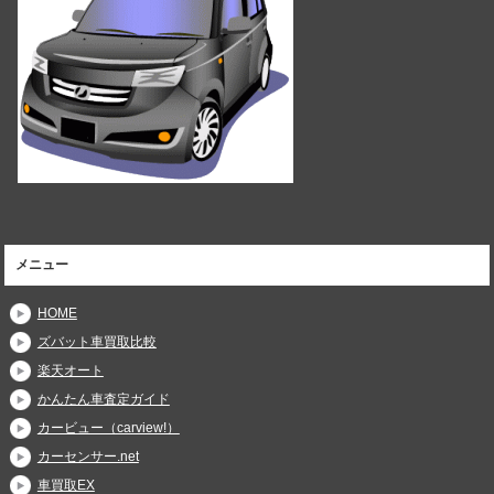
メニュー
HOME
ズバット車買取比較
楽天オート
かんたん車査定ガイド
カービュー（carview!）
カーセンサー.net
車買取EX