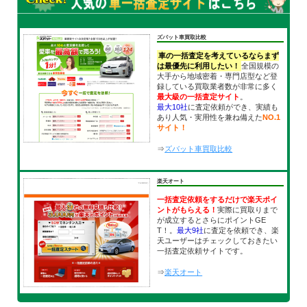
ズバット車買取比較
車の一括査定を考えているならまず
は最優先に利用したい！
全国規模の
大手から地域密着・専門店型など登
録している買取業者数が非常に多く
最大級の一括査定サイト
。
最大10社
に査定依頼ができ、実績も
あり人気・実用性を兼ね備えた
NO.1
サイト！
⇒
ズバット車買取比較
楽天オート
一括査定依頼をするだけで楽天ポイ
ントがもらえる！
実際に買取りまで
が成立するとさらにポイントGE
T！。
最大9社
に査定を依頼でき、楽
天ユーザーはチェックしておきたい
一括査定依頼サイトです。
⇒
楽天オート