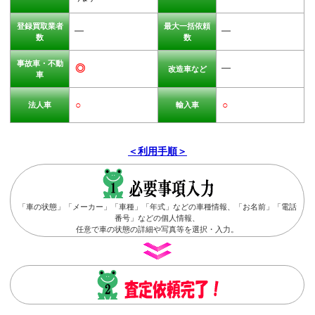
登録買取業者
最大一括依頼
━
━
数
数
事故車・不動
◎
━
改造車など
車
○
○
法人車
輸入車
＜利用手順＞
「車の状態」「メーカー」「車種」「年式」などの車種情報、「お名前」「電話
番号」などの個人情報、
任意で車の状態の詳細や写真等を選択・入力。