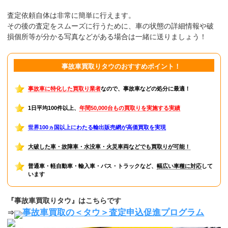
査定依頼自体は非常に簡単に行えます。
その後の査定をスムーズに行うために、車の状態の詳細情報や破
損個所等が分かる写真などがある場合は一緒に送りましょう！
事故車買取りタウのおすすめポイント！
事故車に特化した買取り業者
なので、事故車などの処分に最適！
1日平均100件以上、
年間50,000台もの買取りを実施する実績
世界100ヵ国以上にわたる輸出販売網が高価買取を実現
大破した車・故障車・水没車・火災車両などでも買取りが可能！
普通車・軽自動車・輸入車・バス・トラックなど、
幅広い車種に対応
して
います
『事故車買取りタウ』はこちらです
事故車買取の＜タウ＞査定申込促進プログラム
⇒