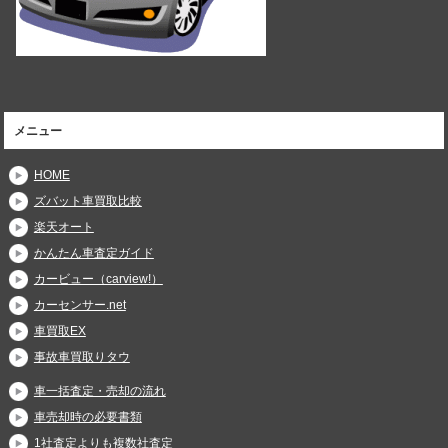
メニュー
HOME
ズバット車買取比較
楽天オート
かんたん車査定ガイド
カービュー（carview!）
カーセンサー.net
車買取EX
事故車買取りタウ
車一括査定・売却の流れ
車売却時の必要書類
1社査定よりも複数社査定