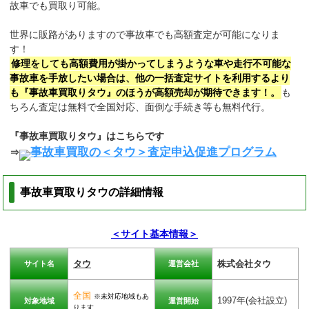
故車でも買取り可能。
世界に販路がありますので事故車でも高額査定が可能になりま
す！
修理をしても高額費用が掛かってしまうような車や走行不可能な
事故車を手放したい場合は、他の一括査定サイトを利用するより
も『事故車買取りタウ』のほうが高額売却が期待できます！。
も
ちろん査定は無料で全国対応、面倒な手続き等も無料代行。
『事故車買取りタウ』はこちらです
事故車買取の＜タウ＞査定申込促進プログラム
⇒
事故車買取りタウの詳細情報
＜サイト基本情報＞
タウ
株式会社タウ
サイト名
運営会社
全国
※未対応地域もあ
1997年(会社設立)
対象地域
運営開始
ります