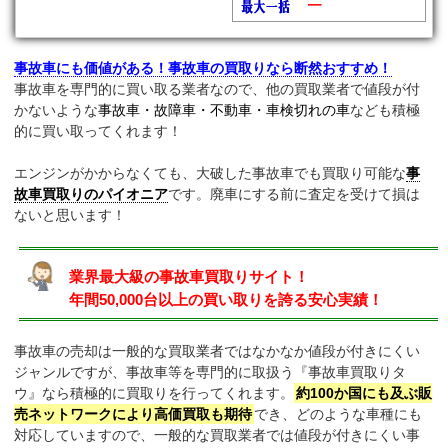
━
事故車にも価値がある！事故車の買取りなら断然おすすめ！
事故車を専門的に買い取る業者なので、他の買取業者で値段が付
かないような
事故車・故障車・不動車・車検切れの車
なども積極
的に買い取ってくれます！
エンジンがかからなくても、大破した事故車でも買取り可能な
事
故車買取りのパイオニア
です。廃車にする前に査定を受けて損は
ないと思います！
業界最大級の事故車買取りサイト！
年間50,000台以上の買い取りを誇る安心実績！
事故車の売却は一般的な買取業者ではなかなか値段が付きにくい
ジャンルですが、事故車等を専門的に取扱う『事故車買取りタ
ウ』なら積極的に買取りを行ってくれます。
約100か国にも及ぶ販
売ネットワークにより高価買取も期待
でき、どのような車種にも
対応していますので、一般的な買取業者では値段が付きにくい事