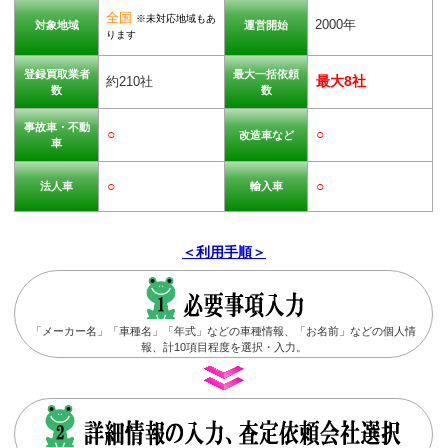
全国
※未対応地域もあ
2000年
対象地域
運営開始
ります
登録買取業者
最大一括依頼
最大8社
約210社
数
数
事故車・不動
○
○
改造車など
車
○
○
法人車
輸入車
＜利用手順＞
「メーカー名」「車種名」「年式」などの車種情報、「お名前」などの個人情
報、計10項目程度を選択・入力。