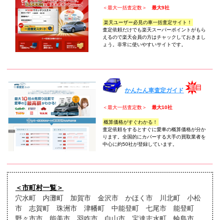
＜最大一括査定数＞
最大9社
楽天ユーザー必見の車一括査定サイト！
査定依頼だけでも楽天スーパーポイントがもら
えるので楽天会員の方はチャックしておきまし
ょう。非常に使いやすいサイトです。
かんたん車査定ガイド
＜最大一括査定数＞
最大10社
概算価格がすぐわかる！
査定依頼をするとすぐに愛車の概算価格が分か
ります。全国的にカバーする大手の買取業者を
中心に約50社が登録しています。
＜市町村一覧＞
穴水町 内灘町 加賀市 金沢市 かほく市 川北町 小松
市 志賀町 珠洲市 津幡町 中能登町 七尾市 能登町
野々市市 能美市 羽咋市 白山市 宝達志水町 輪島市