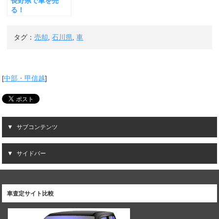
長野県で車を売
る！
タグ：
売却
,
石川県
,
車
[
中部・甲信越
]
サブコンテンツ
サイドバー
車査定サイト比較