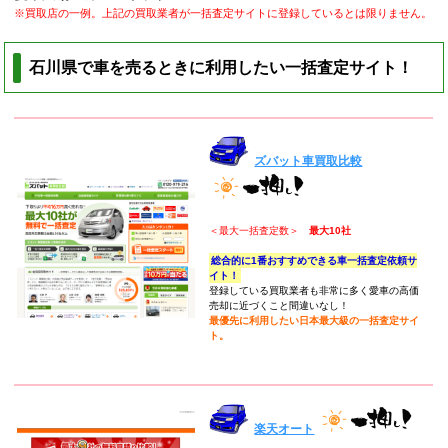
※買取店の一例。上記の買取業者が一括査定サイトに登録しているとは限りません。
石川県で車を売るときに利用したい一括査定サイト！
ズバット車買取比較
＜最大一括査定数＞
最大10社
総合的に1番おすすめできる車一括査定依頼サ
イト！
登録している買取業者も非常に多く愛車の高価
売却に近づくこと間違いなし！
最優先に利用したい日本最大級の一括査定サイ
ト。
楽天オート