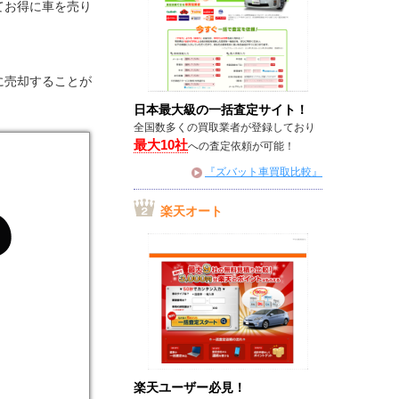
てお得に車を売り
に売却することが
日本最大級の一括査定サイト！
全国数多くの買取業者が登録しており
最大10社
への査定依頼が可能！
『ズバット車買取比較』
楽天オート
楽天ユーザー必見！