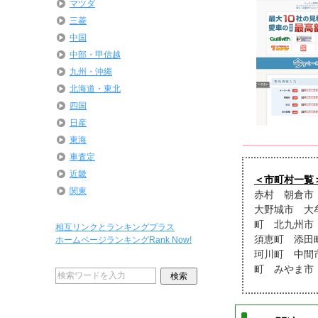
マツダ
三菱
中国
中部・甲信越
九州・沖縄
北海道・東北
四国
日産
東海
車査定
近畿
＜市町村一覧
関東
赤村 朝倉市
大野城市 大
町 北九州市
相互リンクとランキングプラス
須恵町 添田
ホームページランキングRank Now!
珂川町 中間
町 みやま市