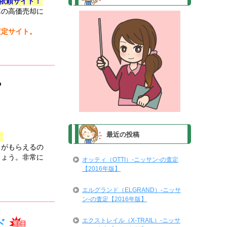
依頼サイト！
車の高価売却に
査定サイト。
最近の投稿
！
トがもらえるの
しょう。非常に
オッティ（OTTI）-ニッサン-の査定
【2016年版】
エルグランド（ELGRAND）-ニッサ
ン-の査定【2016年版】
エクストレイル（X-TRAIL）-ニッサ
ド