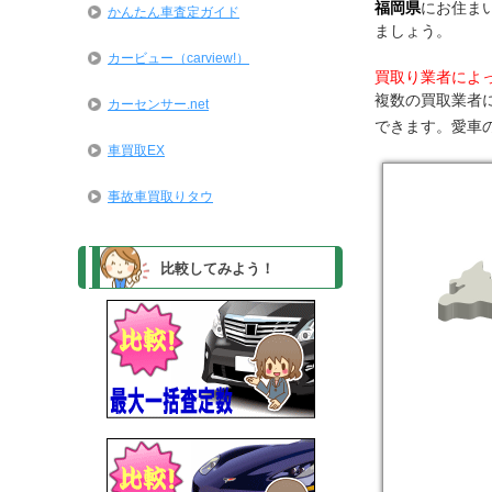
福岡県
にお住ま
かんたん車査定ガイド
ましょう。
カービュー（carview!）
買取り業者によ
複数の買取業者
カーセンサー.net
できます。愛車
車買取EX
事故車買取りタウ
比較してみよう！