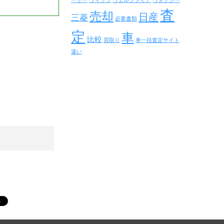
ーザー
ヴィッツ
ヴェルファイア
ヴォクシー
査
売却
日産
三菱
必要書類
定
車
比較
買取り
車一括査定サイト
違い