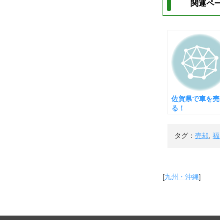
関連ペー
佐賀県で車を売
る！
タグ：
売却
,
福
[
九州・沖縄
]