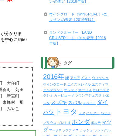
ン-の査定【2016年版】
ウイングロード（WINGROAD）-ニ
ッサン-の査定【2016年版】
ランドクルーザー（LAND
格が分かりま
CRUISER）-トヨタ-の査定【2016
を中心に約50
年版】
タグ
2016年
bB
アクア
イスト
ウィッシュ
木町 大任町
ウイングロード
エクストレイル
エスティマ
香春町 苅田
エルグランド
オッティ
オーリス
カローラア
免町 新宮町
クシオ
カービュー
クラウンマジェスタ
シエ
スズキ
ダイ
 東峰村 那
スバル
ンタ
スペイド
町 みやこ
トヨタ
ハツ
ノア
ハリアー
パッソ
ホンダ
マツ
プリウス
プレミオ
ポルテ
ダ
マークX
ラクティス
ラッシュ
ランドクル