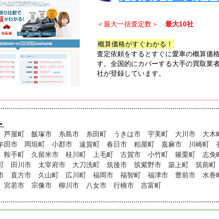
＜最大一括査定数＞
最大10社
概算価格がすぐわかる！
査定依頼をするとすぐに愛車の概算価
す。全国的にカバーする大手の買取業者
社が登録しています。
＞
 芦屋町 飯塚市 糸島市 糸田町 うきは市 宇美町 大川市 大
牟田市 岡垣町 小郡市 遠賀町 春日市 粕屋町 嘉麻市 川崎町 
 鞍手町 久留米市 桂川町 上毛町 古賀市 小竹町 篠栗町 志
町 田川市 太宰府市 大刀洗町 筑後市 筑紫野市 築上町 筑前町
市 直方市 久山町 広川町 福岡市 福智町 福津市 豊前市 水巻
 宮若市 宗像市 柳川市 八女市 行橋市 吉富町