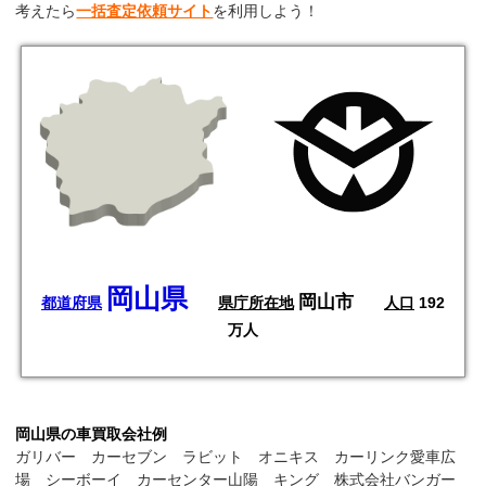
考えたら
一括査定依頼サイト
を利用しよう！
岡山県
岡山市
都道府県
県庁所在地
人口
192
万人
岡山県の車買取会社例
ガリバー カーセブン ラビット オニキス カーリンク愛車広
場 シーボーイ カーセンター山陽 キング 株式会社バンガー