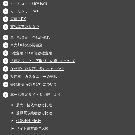
カービュー（carview!）
カーセンサー.net
車買取EX
事故車買取りタウ
車一括査定・売却の流れ
車売却時の必要書類
1社査定よりも複数社査定
「買取り」と「下取り」の違いについて
なぜ買い取り額に差が出るのか？
改造車・カスタムカーの売却
書類紛失時の再発行について
車一括査定サイトを比較しよう
最大一括依頼数で比較
登録買取業者数で比較
対象地域で比較
サイト運営歴で比較