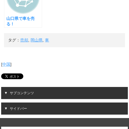
山口県で車を売
る！
タグ：
売却
,
岡山県
,
車
[
中国
]
サブコンテンツ
サイドバー