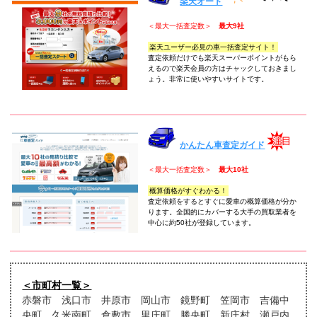
楽天オート
＜最大一括査定数＞
最大9社
楽天ユーザー必見の車一括査定サイト！
査定依頼だけでも楽天スーパーポイントがもら
えるので楽天会員の方はチャックしておきまし
ょう。非常に使いやすいサイトです。
かんたん車査定ガイド
＜最大一括査定数＞
最大10社
概算価格がすぐわかる！
査定依頼をするとすぐに愛車の概算価格が分か
ります。全国的にカバーする大手の買取業者を
中心に約50社が登録しています。
＜市町村一覧＞
赤磐市 浅口市 井原市 岡山市 鏡野町 笠岡市 吉備中
央町 久米南町 倉敷市 里庄町 勝央町 新庄村 瀬戸内