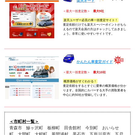
楽天オート
＜最大一括査定数＞
最大9社
楽天ユーザー必見の車一括査定サイト！
査定依頼だけでも楽天スーパーポイントがもら
えるので楽天会員の方はチャックしておきまし
ょう。非常に使いやすいサイトです。
かんたん車査定ガイド
＜最大一括査定数＞
最大10社
概算価格がすぐわかる！
査定依頼をするとすぐに愛車の概算価格が分か
ります。全国的にカバーする大手の買取業者を
中心に約50社が登録しています。
＜市町村一覧＞
青森市 鰺ヶ沢町 板柳町 田舎館村 今別町 おいらせ
町 大間町 大鰐町 風間浦村 黒石市 五所川原市 五戸