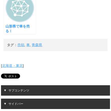
山形県で車を売
る！
タグ：
売却
,
車
,
青森県
[
北海道・東北
]
サブコンテンツ
サイドバー