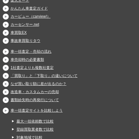
楽天オート
かんたん車査定ガイド
カービュー（carview!）
カーセンサー.net
車買取EX
事故車買取りタウ
車一括査定・売却の流れ
車売却時の必要書類
1社査定よりも複数社査定
「買取り」と「下取り」の違いについて
なぜ買い取り額に差が出るのか？
改造車・カスタムカーの売却
書類紛失時の再発行について
車一括査定サイトを比較しよう
最大一括依頼数で比較
登録買取業者数で比較
対象地域で比較