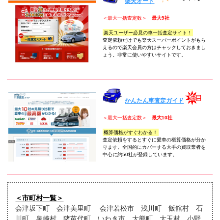
楽天オート
＜最大一括査定数＞
最大9社
楽天ユーザー必見の車一括査定サイト！
査定依頼だけでも楽天スーパーポイントがもら
えるので楽天会員の方はチャックしておきまし
ょう。非常に使いやすいサイトです。
かんたん車査定ガイド
＜最大一括査定数＞
最大10社
概算価格がすぐわかる！
査定依頼をするとすぐに愛車の概算価格が分か
ります。全国的にカバーする大手の買取業者を
中心に約50社が登録しています。
＜市町村一覧＞
会津坂下町 会津美里町 会津若松市 浅川町 飯舘村 石
川町 泉崎村 猪苗代町 いわき市 大熊町 大玉村 小野