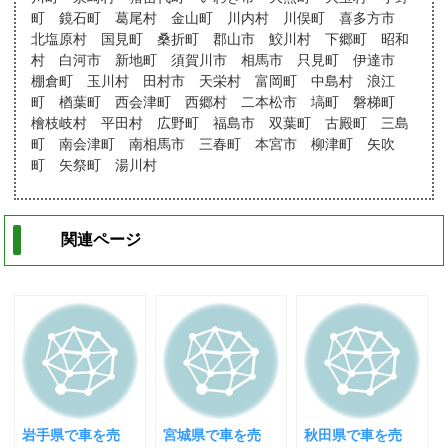
町 鏡石町 葛尾村 金山町 川内村 川俣町 喜多方市
北塩原村 国見町 桑折町 郡山市 鮫川村 下郷町 昭和
村 白河市 新地町 須賀川市 相馬市 只見町 伊達市
棚倉町 玉川村 田村市 天栄村 富岡町 中島村 浪江
町 楢葉町 西会津町 西郷村 二本松市 塙町 磐梯町
檜枝岐村 平田村 広野町 福島市 双葉町 古殿町 三島
町 南会津町 南相馬市 三春町 本宮市 柳津町 矢吹
町 矢祭町 湯川村
関連ページ
岩手県で車を売
宮城県で車を売
秋田県で車を売