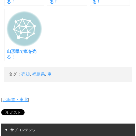
る！
る！
る！
山形県で車を売
る！
タグ：
売却
,
福島県
,
車
[
北海道・東北
]
サブコンテンツ