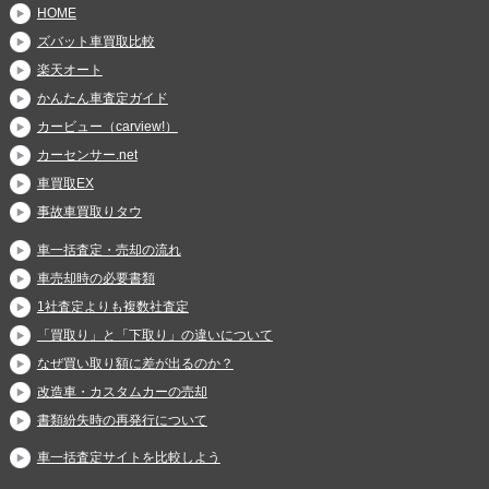
HOME
ズバット車買取比較
楽天オート
かんたん車査定ガイド
カービュー（carview!）
カーセンサー.net
車買取EX
事故車買取りタウ
車一括査定・売却の流れ
車売却時の必要書類
1社査定よりも複数社査定
「買取り」と「下取り」の違いについて
なぜ買い取り額に差が出るのか？
改造車・カスタムカーの売却
書類紛失時の再発行について
車一括査定サイトを比較しよう