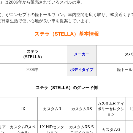
LA）は2006年から販売されているスバルの車。
間」がコンセプトの軽トールワゴン。車内空間を広く取り、90度近くま
ど日常生活で使い心地が良い車を提案しています。
ステラ（STELLA）基本情報
ステラ
メーカー
スバ
（STELLA）
2006年
ボディタイプ
軽トール
ステラ（STELLA）のグレード例
カスタムR アイ
LX
カスタムR
カスタムRS
ボリーセレクシ
ョン
リア
カスタムRスペ
LX HIDセレク
カスタムRS S
カスタムG
ョン
シャル
ション
エディション