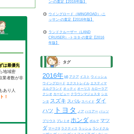
ン-の査定【2016年版】
ウイングロード（WINGROAD）-ニ
ッサン-の査定【2016年版】
ランドクルーザー（LAND
CRUISER）-トヨタ-の査定【2016
年版】
タグ
ずは最優先
ら地域密
2016年
bB
アクア
イスト
ウィッシュ
取業者数が非
ウイングロード
エクストレイル
エスティマ
。
エルグランド
オッティ
オーリス
カローラア
もあり人
クシオ
カービュー
クラウンマジェスタ
シエ
イト！
スズキ
ダイ
スバル
ンタ
スペイド
トヨタ
ハツ
ノア
ハリアー
パッソ
ホンダ
マツ
プリウス
プレミオ
ポルテ
ダ
マークX
ラクティス
ラッシュ
ランドクル