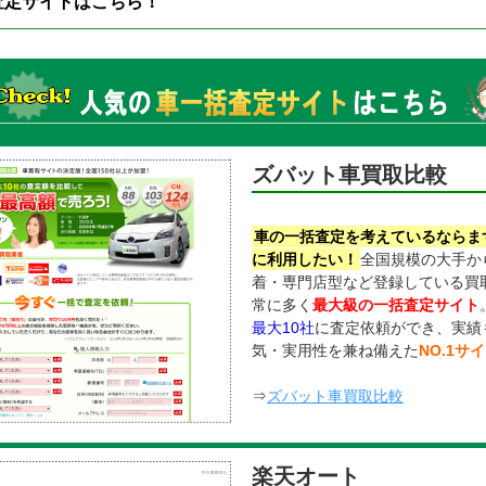
査定サイトはこちら！
ズバット車買取比較
車の一括査定を考えているならま
に利用したい！
全国規模の大手か
着・専門店型など登録している買
常に多く
最大級の一括査定サイト
最大10社
に査定依頼ができ、実績
気・実用性を兼ね備えた
NO.1サ
⇒
ズバット車買取比較
楽天オート