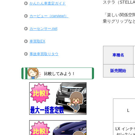
ステラ（STEL
かんたん車査定ガイド
「楽しい関係空
カービュー（carview!）
乗りグリップな
カーセンサー.net
車買取EX
事故車買取りタウ
車種名
販売開始
比較してみよう！
L
LX インテ
セレクシ