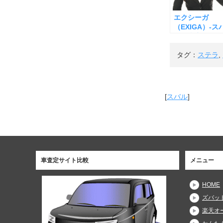
エクシーガ
（EXIGA）-ス
－の査定
タグ：
ステラ
,
[
スバル
]
車査定サイト比較
メニュー
HOME
ズバッ
楽天オ