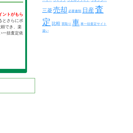
ーザー
ヴィッツ
ヴェルファイア
ヴォクシー
査
売却
日産
三菱
必要書類
イントがもら
定
るとさらにポ
車
比較
買取り
車一括査定サイト
依頼でき、楽
違い
い一括査定依