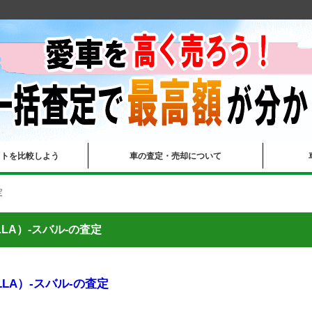
イトを比較しよう
車の査定・売却について
定
LLA）-スバル-の査定
LLA）-スバル-の査定