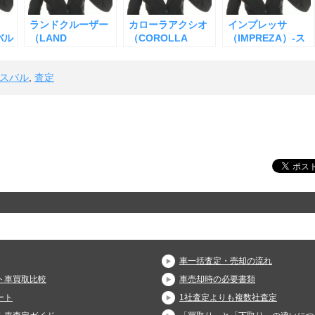
ランドクルーザー
カローラアクシオ
インプレッサ
バル
（LAND
（COROLLA
（IMPREZA）-ス
CRUISER）-トヨ
Axio）-トヨタ-の
バル－の査定
タ-の査定
査定
スバル
,
査定
車一括査定・売却の流れ
ト車買取比較
車売却時の必要書類
ート
1社査定よりも複数社査定