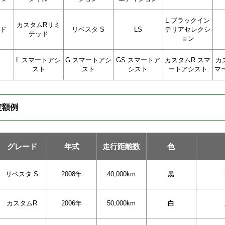
L ブラックイン
カスタムRリミ
ッド
リベスタ S
LS
テリアセレクシ
テッド
ョン
L スマートアシ
G スマートアシ
GS スマートア
カスタムR スマ
カ
スト
スト
シスト
ートアシスト
マ
定額例
グレード
年式
走行距離数
色
リベスタ S
2008年
40,000km
黒
カスタムR
2006年
50,000km
白