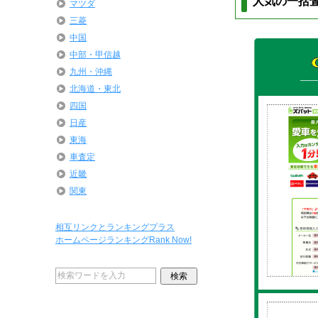
人気の一括
マツダ
三菱
中国
中部・甲信越
九州・沖縄
北海道・東北
四国
日産
東海
車査定
近畿
関東
相互リンクとランキングプラス
ホームページランキングRank Now!