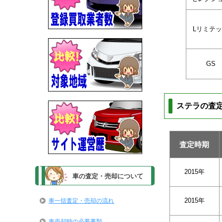
Lリミテ
GS
ステラの査
査定時期
2015年
車の査定・売却について
2015年
車一括査定・売却の流れ
車売却時の必要書類