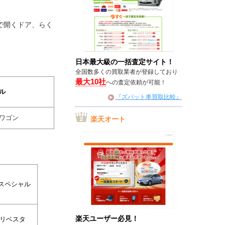
で開くドア、らく
日本最大級の一括査定サイト！
全国数多くの買取業者が登録しており
最大10社
への査定依頼が可能！
ル
『ズバット車買取比較』
ワゴン
楽天オート
Lスペシャル
楽天ユーザー必見！
リベスタ