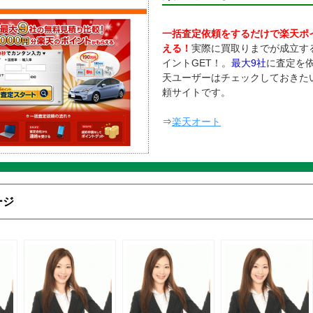
一括査定依頼をするだけで楽天ポ
える！
実際に買取りまでが成立す
イントGET！。
最大9社
に査定を
天ユーザーはチェックしておきた
頼サイトです。
⇒
楽天オート
ジ