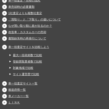
車一括査定・売却の流れ
車売却時の必要書類
1社査定よりも複数社査定
「買取り」と「下取り」の違いについて
なぜ買い取り額に差が出るのか？
改造車・カスタムカーの売却
書類紛失時の再発行について
車一括査定サイトを比較しよう
最大一括依頼数で比較
登録買取業者数で比較
対象地域で比較
サイト運営歴で比較
車一括査定サイト一覧
都道府県一覧
車メーカー一覧
ＬＩＮＫ