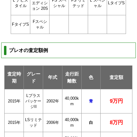
L ナビス
FS スペ
FS リミ
L スペシ
エディシ
LタイプS
タイル
シャル
テッド
ャル
ョン 20S
Fスペシ
FタイプS
ャル
プレオの査定額例
査定時
グレー
走行距
年式
色
査定額
期
ド
離数
Lプラス
40,000k
9万円
2015年
パッケー
2002年
青
m
ジII
LSリミテ
40,000k
8万円
2015年
2006年
白
ッド
m