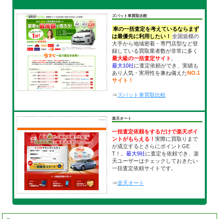
ズバット車買取比較
車の一括査定を考えているならまず
は最優先に利用したい！
全国規模の
大手から地域密着・専門店型など登
録している買取業者数が非常に多く
最大級の一括査定サイト
。
最大10社
に査定依頼ができ、実績も
あり人気・実用性を兼ね備えた
NO.1
サイト！
⇒
ズバット車買取比較
楽天オート
一括査定依頼をするだけで楽天ポイ
ントがもらえる！
実際に買取りまで
が成立するとさらにポイントGE
T！。
最大9社
に査定を依頼でき、楽
天ユーザーはチェックしておきたい
一括査定依頼サイトです。
⇒
楽天オート