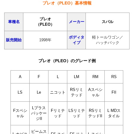
プレオ（PLEO）基本情報
プレオ
車種名
メーカー
スバル
（PLEO）
ボディタ
軽トールワゴン／
販売開始
1998年
イプ
ハッチバック
プレオ（PLEO）のグレード例
A
F
L
LM
RM
RS
RSリミ
Aスペシ
LS
Le
ニコット
FII
テッド
ャル
Lプラス
Fスペシ
Fリミテ
LSリミテ
RSリミ
L MDス
パッケー
ャル
ッド
ッド
テッドII
タイル
ジII
ビームス