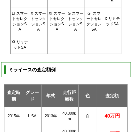
A
Lf スマー
X スマー
Xf スマー
G スマー
Gf スマ
トセレク
トセレク
トセレク
トセレク
ートセレ
X リミテ
ションS
ションS
ションS
ションS
クション
ッドSA
A
A
A
A
SA
Xf リミテ
ッドSA
ミライースの査定額例
査定時
グレー
走行距
年式
色
査定額
期
ド
離数
40,000k
40万円
2015年
L SA
2013年
白
m
40,000k