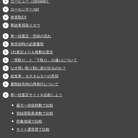
カービュー（carview!）
カーセンサー.net
車買取EX
事故車買取りタウ
車一括査定・売却の流れ
車売却時の必要書類
1社査定よりも複数社査定
「買取り」と「下取り」の違いについて
なぜ買い取り額に差が出るのか？
改造車・カスタムカーの売却
書類紛失時の再発行について
車一括査定サイトを比較しよう
最大一括依頼数で比較
登録買取業者数で比較
対象地域で比較
サイト運営歴で比較