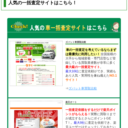
人気の一括査定サイトはこちら！
ズバット車買取比較
車の一括査定を考えているならまず
は最優先に利用したい！
全国規模の
大手から地域密着・専門店型など登
録している買取業者数が非常に多く
最大級の一括査定サイト
。
最大10社
に査定依頼ができ、実績も
あり人気・実用性を兼ね備えた
NO.1
サイト！
⇒
ズバット車買取比較
楽天オート
一括査定依頼をするだけで楽天ポイ
ントがもらえる！
実際に買取りまで
が成立するとさらにポイントGE
T！。
最大9社
に査定を依頼でき、楽
天ユーザーはチェックしておきたい