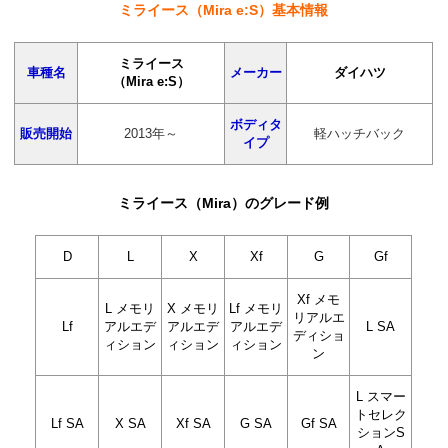
ミライース（Mira e:S）基本情報
ミライース
車種名
メーカー
ダイハツ
（Mira e:S）
ボディタ
販売開始
2013年～
軽ハッチバック
イプ
ミライース（Mira）のグレード例
D
L
X
Xf
G
Gf
Xf メモ
L メモリ
X メモリ
Lf メモリ
リアルエ
Lf
アルエデ
アルエデ
アルエデ
L SA
ディショ
ィション
ィション
ィション
ン
L スマー
トセレク
Lf SA
X SA
Xf SA
G SA
Gf SA
ションS