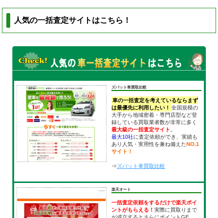
人気の一括査定サイトはこちら！
ズバット車買取比較
車の一括査定を考えているならまず
は最優先に利用したい！
全国規模の
大手から地域密着・専門店型など登
録している買取業者数が非常に多く
最大級の一括査定サイト
。
最大10社
に査定依頼ができ、実績も
あり人気・実用性を兼ね備えた
NO.1
サイト！
⇒
ズバット車買取比較
楽天オート
一括査定依頼をするだけで楽天ポイ
ントがもらえる！
実際に買取りまで
が成立するとさらにポイントGE