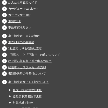
かんたん車査定ガイド
カービュー（carview!）
カーセンサー.net
車買取EX
事故車買取りタウ
車一括査定・売却の流れ
車売却時の必要書類
1社査定よりも複数社査定
「買取り」と「下取り」の違いについて
なぜ買い取り額に差が出るのか？
改造車・カスタムカーの売却
書類紛失時の再発行について
車一括査定サイトを比較しよう
最大一括依頼数で比較
登録買取業者数で比較
対象地域で比較