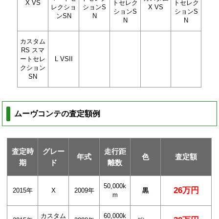
X VS
トセレク
トセレク
レクショ
ションS
X VS
ションS
ションS
ンSN
N
N
N
カスタム
RS スマ
ートセレ
L VSII
クション
SN
ムーヴコンテの査定額例
査定時
グレー
走行距
年式
色
査定額
期
ド
離数
50,000k
26万円
2015年
X
2009年
黒
m
カスタム
60,000k