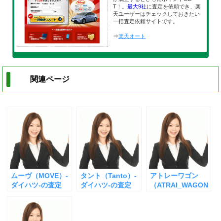
T！。
最大9社
に査定を依頼でき、楽
天ユーザーはチェックしておきたい
一括査定依頼サイトです。
⇒
楽天オート
関連ページ
ムーヴ（MOVE）-
タント（Tanto）-
アトレーワゴン
ダイハツ-の査定
ダイハツ-の査定
（ATRAI_WAGON
）-ダイハツ－の査
定