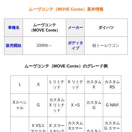
ムーヴコンテ（MOVE Conte）基本情報
ムーヴコンテ
車種名
メーカー
ダイハツ
（MOVE Conte）
ボディタ
販売開始
2008年～
軽トールワゴン
イプ
ムーヴコンテ（MOVE Conte）のグレード例
L リミテ
X リミテ
カスタム
カスタム
L
X
ッド
ッド
X
RS
カスタム
Xスペシ
カスタム
G
X リミテ
X +S
G NAVI
ャル
G
ッド
カスタム
カスタム
X VSス
X スマー
Xスマー
G スマー
マートセ
トセレク
カスタム