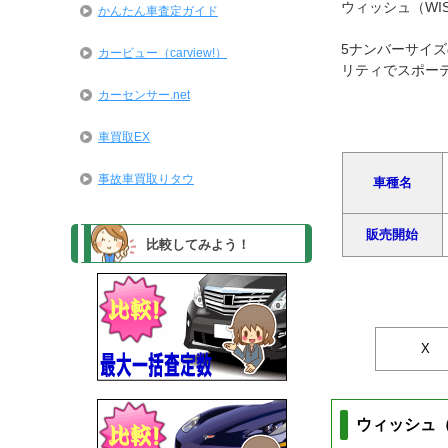
ウィッシュ（WI
かんたん車査定ガイド
5ナンバーサイズ
カービュー（carview!）
リティでスポー
カーセンサー.net
車買取EX
事故車買取りタウ
車種名
販売開始
比較してみよう！
X
ウィッシュ（