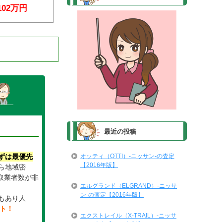
102万円
最近の投稿
オッティ（OTTI）-ニッサン-の査定
ずは最優先
【2016年版】
ら地域密
取業者数が非
エルグランド（ELGRAND）-ニッサ
。
ン-の査定【2016年版】
もあり人
イト！
エクストレイル（X-TRAIL）-ニッサ