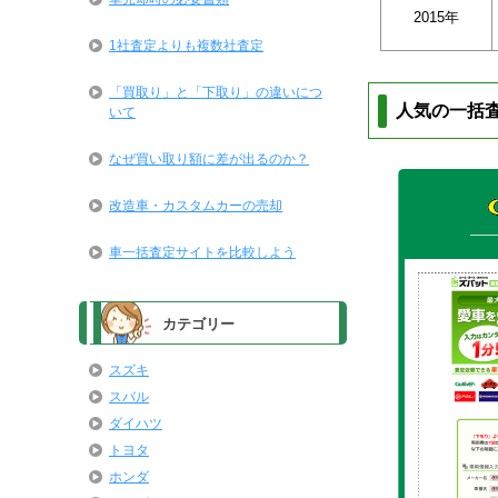
2015年
1社査定よりも複数社査定
「買取り」と「下取り」の違いにつ
人気の一括
いて
なぜ買い取り額に差が出るのか？
改造車・カスタムカーの売却
車一括査定サイトを比較しよう
カテゴリー
スズキ
スバル
ダイハツ
トヨタ
ホンダ