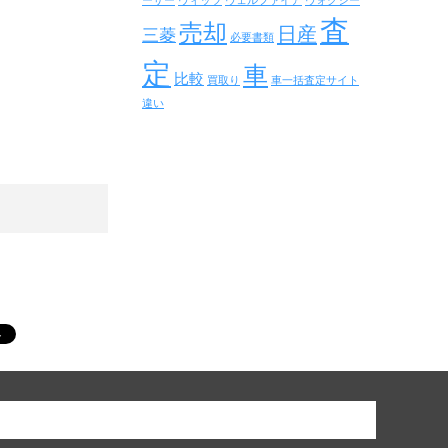
ーザー
ヴィッツ
ヴェルファイア
ヴォクシー
査
売却
日産
三菱
必要書類
定
車
比較
買取り
車一括査定サイト
違い