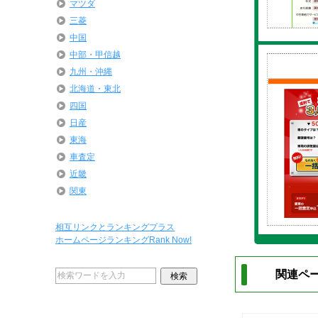
マツダ
三菱
中国
中部・甲信越
九州・沖縄
北海道・東北
四国
日産
東海
車査定
近畿
関東
相互リンクとランキングプラス
ホームページランキングRank Now!
関連ペー