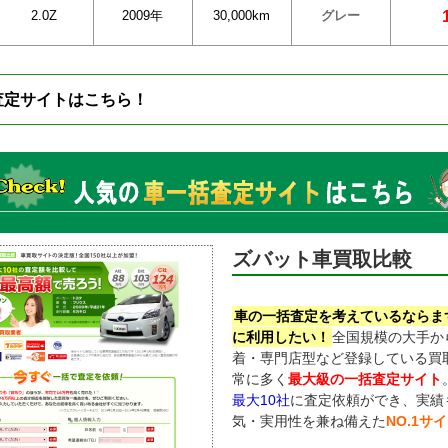
2.0Z
2009年
30,000km
グレー
査定サイトはこちら！
ズバット車買取比較
車の一括査定を考えているならま
に利用したい！
全国規模の大手か
着・専門店型など登録している買
常に多く
最大級の一括査定サイト
最大10社
に査定依頼ができ、実績
気・実用性を兼ね備えた
NO.1サ