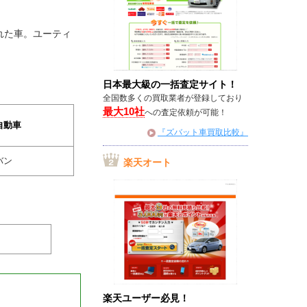
された車。ユーティ
日本最大級の一括査定サイト！
全国数多くの買取業者が登録しており
最大10社
への査定依頼が可能！
自動車
『ズバット車買取比較』
バン
楽天オート
楽天ユーザー必見！