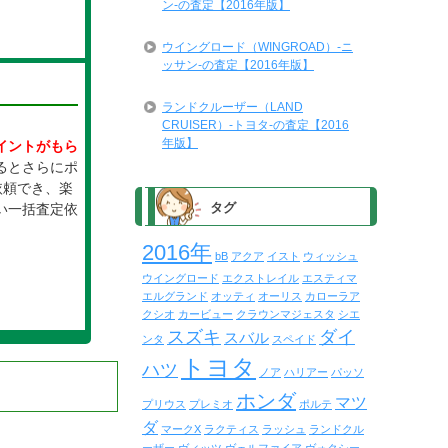
ン-の査定【2016年版】
ウイングロード（WINGROAD）-ニ
ッサン-の査定【2016年版】
ランドクルーザー（LAND
CRUISER）-トヨタ-の査定【2016
年版】
イントがもら
るとさらにポ
依頼でき、楽
タグ
い一括査定依
2016年
bB
アクア
イスト
ウィッシュ
ウイングロード
エクストレイル
エスティマ
エルグランド
オッティ
オーリス
カローラア
クシオ
カービュー
クラウンマジェスタ
シエ
スズキ
ダイ
スバル
ンタ
スペイド
トヨタ
ハツ
ノア
ハリアー
パッソ
ホンダ
マツ
プリウス
プレミオ
ポルテ
ダ
マークX
ラクティス
ラッシュ
ランドクル