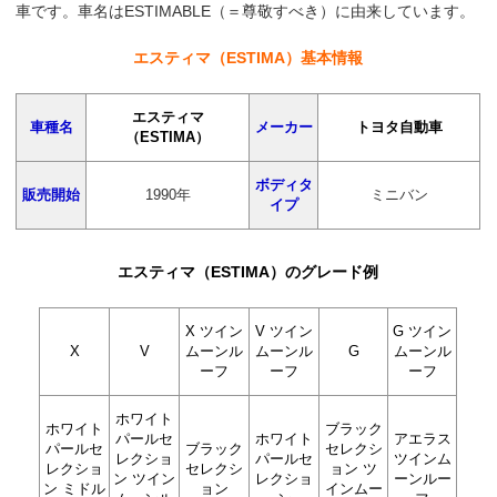
車です。車名はESTIMABLE（＝尊敬すべき）に由来しています。
エスティマ（ESTIMA）基本情報
エスティマ
車種名
メーカー
トヨタ自動車
（ESTIMA）
ボディタ
販売開始
1990年
ミニバン
イプ
エスティマ（ESTIMA）のグレード例
X ツイン
V ツイン
G ツイン
X
V
ムーンル
ムーンル
G
ムーンル
ーフ
ーフ
ーフ
ホワイト
ホワイト
ブラック
パールセ
ホワイト
アエラス
パールセ
ブラック
セレクシ
レクショ
パールセ
ツインム
レクショ
セレクシ
ョン ツ
ン ツイン
レクショ
ーンルー
ン ミドル
ョン
インムー