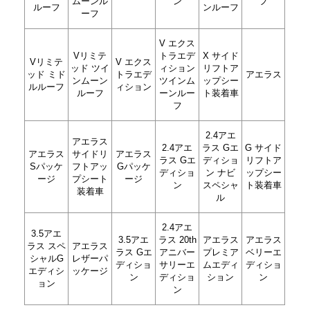
ムーンル
ン
フ
ルーフ
ンルーフ
ーフ
V エクス
Vリミテ
トラエデ
X サイド
Vリミテ
V エクス
ッド ツイ
ィション
リフトア
ッド ミド
トラエデ
アエラス
ンムーン
ツインム
ップシー
ルルーフ
ィション
ルーフ
ーンルー
ト装着車
フ
2.4アエ
アエラス
2.4アエ
ラス Gエ
G サイド
アエラス
サイドリ
アエラス
ラス Gエ
ディショ
リフトア
Sパッケ
フトアッ
Gパッケ
ディショ
ン ナビ
ップシー
ージ
プシート
ージ
ン
スペシャ
ト装着車
装着車
ル
2.4アエ
3.5アエ
3.5アエ
ラス 20th
アエラス
アエラス
ラス スペ
アエラス
ラス Gエ
アニバー
プレミア
ベリーエ
シャルG
レザーパ
ディショ
サリーエ
ムエディ
ディショ
エディシ
ッケージ
ン
ディショ
ション
ン
ョン
ン