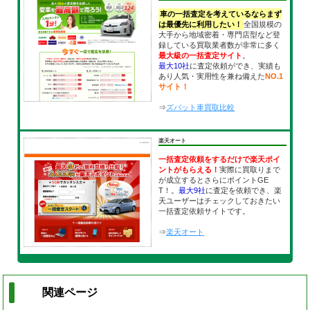
車の一括査定を考えているならまず
は最優先に利用したい！
全国規模の
大手から地域密着・専門店型など登
録している買取業者数が非常に多く
最大級の一括査定サイト
。
最大10社
に査定依頼ができ、実績も
あり人気・実用性を兼ね備えた
NO.1
サイト！
⇒
ズバット車買取比較
楽天オート
一括査定依頼をするだけで楽天ポイ
ントがもらえる！
実際に買取りまで
が成立するとさらにポイントGE
T！。
最大9社
に査定を依頼でき、楽
天ユーザーはチェックしておきたい
一括査定依頼サイトです。
⇒
楽天オート
関連ページ