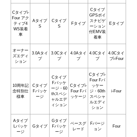
Cタイプ
Cタイプi-
GPSボイ
Four アク
Aタイプ
Cタイプ
スナビゲ
ティブ4
Fタイプ
Eタイプ
S
S
ーション
WS装着
付EMV装
車
着車
オーナー
3.0Aタイ
3.0Cタイ
4.0Aタイ
4.0Cタイ
4.0Cタイ
ズエディ
プ
プ
プ
プ
プi-Four
ション
Cタイプi-
Cタイプ
Four Fパ
Fパッケ
10周年記
Cタイプ
Cタイプi-
ッケー
ージ・60
念特別仕
Fパッケ
Four Fパ
ジ・60th
i-Four
thスペシ
様車
ージ
ッケージ
スペシャ
ャルエデ
ルエディ
ィション
ション
Aタイプ
Gタイプ
ベースグ
Fバージ
Lパッケ
Gタイプ
Fパッケ
Four
レード
ョン
ージ
ージ