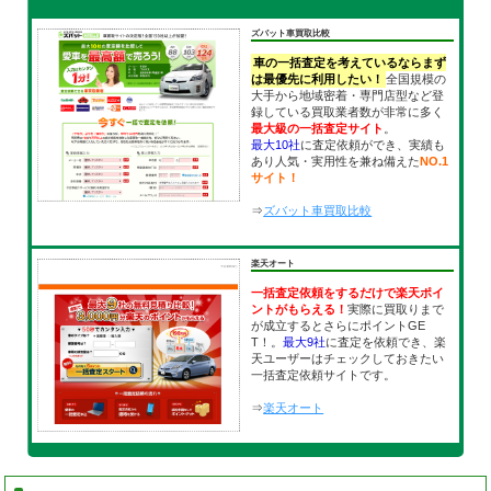
ズバット車買取比較
車の一括査定を考えているならまず
は最優先に利用したい！
全国規模の
大手から地域密着・専門店型など登
録している買取業者数が非常に多く
最大級の一括査定サイト
。
最大10社
に査定依頼ができ、実績も
あり人気・実用性を兼ね備えた
NO.1
サイト！
⇒
ズバット車買取比較
楽天オート
一括査定依頼をするだけで楽天ポイ
ントがもらえる！
実際に買取りまで
が成立するとさらにポイントGE
T！。
最大9社
に査定を依頼でき、楽
天ユーザーはチェックしておきたい
一括査定依頼サイトです。
⇒
楽天オート