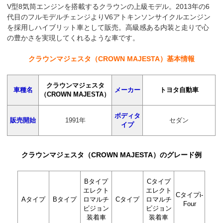
V型8気筒エンジンを搭載するクラウンの上級モデル。2013年の6
代目のフルモデルチェンジよりV6アトキンソンサイクルエンジン
を採用しハイブリット車として販売。高級感ある内装と走りで心
の豊かさを実現してくれるような車です。
クラウンマジェスタ（CROWN MAJESTA）基本情報
クラウンマジェスタ
車種名
メーカー
トヨタ自動車
（CROWN MAJESTA）
ボディタ
販売開始
1991年
セダン
イプ
クラウンマジェスタ（CROWN MAJESTA）のグレード例
Bタイプ
Cタイプ
エレクト
エレクト
Cタイプi-
Aタイプ
Bタイプ
ロマルチ
Cタイプ
ロマルチ
Four
ビジョン
ビジョン
装着車
装着車