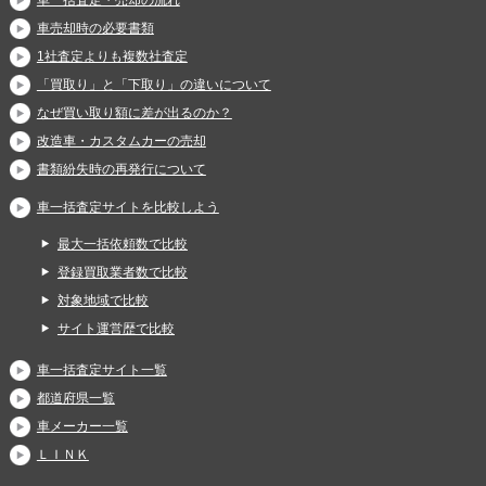
車一括査定・売却の流れ
車売却時の必要書類
1社査定よりも複数社査定
「買取り」と「下取り」の違いについて
なぜ買い取り額に差が出るのか？
改造車・カスタムカーの売却
書類紛失時の再発行について
車一括査定サイトを比較しよう
最大一括依頼数で比較
登録買取業者数で比較
対象地域で比較
サイト運営歴で比較
車一括査定サイト一覧
都道府県一覧
車メーカー一覧
ＬＩＮＫ