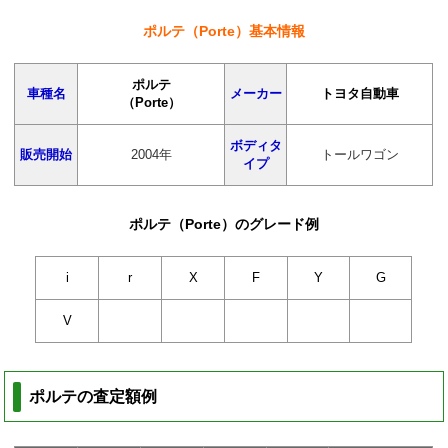
ポルテ（Porte）基本情報
ポルテ
車種名
メーカー
トヨタ自動車
（Porte）
ボディタ
販売開始
2004年
トールワゴン
イプ
ポルテ（Porte）のグレード例
i
r
X
F
Y
G
V
ポルテの査定額例