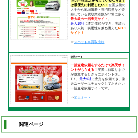
車の一括査定を考えているならまず
は最優先に利用したい！
全国規模の
大手から地域密着・専門店型など登
録している買取業者数が非常に多く
最大級の一括査定サイト
。
最大10社
に査定依頼ができ、実績も
あり人気・実用性を兼ね備えた
NO.1
サイト！
⇒
ズバット車買取比較
楽天オート
一括査定依頼をするだけで楽天ポイ
ントがもらえる！
実際に買取りまで
が成立するとさらにポイントGE
T！。
最大9社
に査定を依頼でき、楽
天ユーザーはチェックしておきたい
一括査定依頼サイトです。
⇒
楽天オート
関連ページ