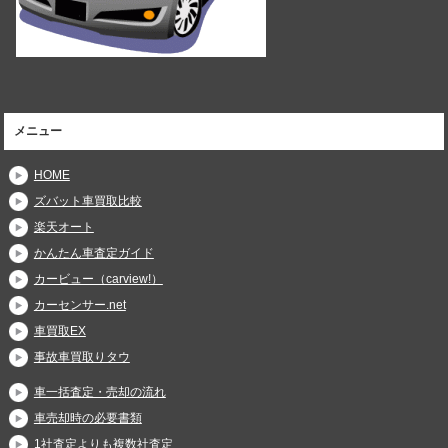
メニュー
HOME
ズバット車買取比較
楽天オート
かんたん車査定ガイド
カービュー（carview!）
カーセンサー.net
車買取EX
事故車買取りタウ
車一括査定・売却の流れ
車売却時の必要書類
1社査定よりも複数社査定