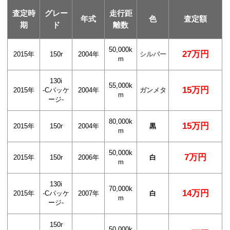
査定時
グレー
走行距
年式
色
査定額
期
ド
離数
50,000k
27万円
2015年
150r
2004年
シルバー
m
130i
55,000k
15万円
2015年
-Cパッケ
2004年
ガンメタ
m
ージ-
80,000k
15万円
2015年
150r
2004年
黒
m
50,000k
7万円
2015年
150r
2006年
白
m
130i
70,000k
14万円
2015年
-Cパッケ
2007年
白
m
ージ-
150r
50,000k