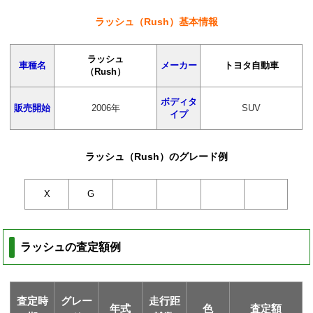
ラッシュ（Rush）基本情報
ラッシュ
車種名
メーカー
トヨタ自動車
（Rush）
ボディタ
販売開始
2006年
SUV
イプ
ラッシュ（Rush）のグレード例
X
G
ラッシュの査定額例
査定時
グレー
走行距
年式
色
査定額