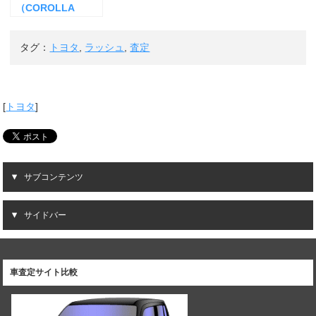
（COROLLA
Axio）-トヨタ-の
査定
タグ：
トヨタ
,
ラッシュ
,
査定
[
トヨタ
]
サブコンテンツ
サイドバー
車査定サイト比較