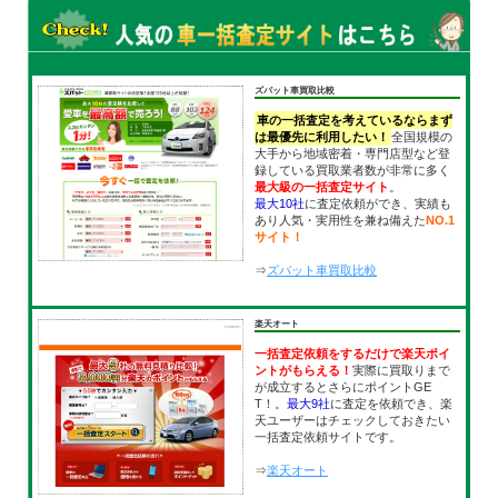
ズバット車買取比較
車の一括査定を考えているならまず
は最優先に利用したい！
全国規模の
大手から地域密着・専門店型など登
録している買取業者数が非常に多く
最大級の一括査定サイト
。
最大10社
に査定依頼ができ、実績も
あり人気・実用性を兼ね備えた
NO.1
サイト！
⇒
ズバット車買取比較
楽天オート
一括査定依頼をするだけで楽天ポイ
ントがもらえる！
実際に買取りまで
が成立するとさらにポイントGE
T！。
最大9社
に査定を依頼でき、楽
天ユーザーはチェックしておきたい
一括査定依頼サイトです。
⇒
楽天オート