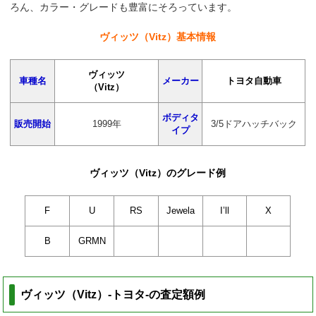
ろん、カラー・グレードも豊富にそろっています。
ヴィッツ（Vitz）基本情報
ヴィッツ
車種名
メーカー
トヨタ自動車
（Vitz）
ボディタ
販売開始
1999年
3/5ドアハッチバック
イプ
ヴィッツ（Vitz）のグレード例
F
U
RS
Jewela
I’ll
X
B
GRMN
ヴィッツ（Vitz）-トヨタ-の査定額例