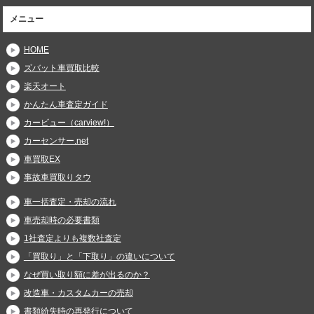
メニュー
HOME
ズバット車買取比較
楽天オート
かんたん車査定ガイド
カービュー（carview!）
カーセンサー.net
車買取EX
事故車買取りタウ
車一括査定・売却の流れ
車売却時の必要書類
1社査定よりも複数社査定
「買取り」と「下取り」の違いについて
なぜ買い取り額に差が出るのか？
改造車・カスタムカーの売却
書類紛失時の再発行について