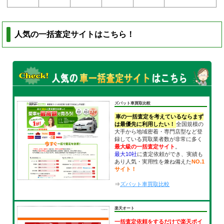
人気の一括査定サイトはこちら！
ズバット車買取比較
車の一括査定を考えているならまず
は最優先に利用したい！
全国規模の
大手から地域密着・専門店型など登
録している買取業者数が非常に多く
最大級の一括査定サイト
。
最大10社
に査定依頼ができ、実績も
あり人気・実用性を兼ね備えた
NO.1
サイト！
⇒
ズバット車買取比較
楽天オート
一括査定依頼をするだけで楽天ポイ