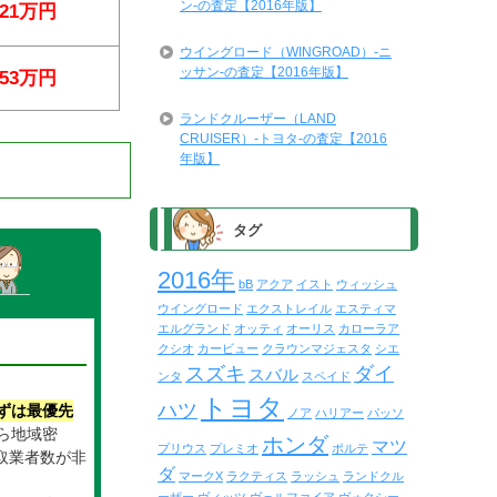
ン-の査定【2016年版】
21万円
ウイングロード（WINGROAD）-ニ
ッサン-の査定【2016年版】
53万円
ランドクルーザー（LAND
CRUISER）-トヨタ-の査定【2016
年版】
タグ
2016年
bB
アクア
イスト
ウィッシュ
ウイングロード
エクストレイル
エスティマ
エルグランド
オッティ
オーリス
カローラア
クシオ
カービュー
クラウンマジェスタ
シエ
スズキ
ダイ
スバル
ンタ
スペイド
トヨタ
ハツ
ずは最優先
ノア
ハリアー
パッソ
ら地域密
ホンダ
マツ
プリウス
プレミオ
ポルテ
取業者数が非
ダ
マークX
ラクティス
ラッシュ
ランドクル
。