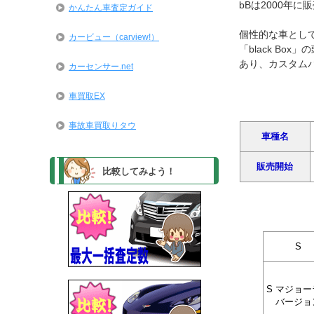
bBは2000年
かんたん車査定ガイド
個性的な車とし
カービュー（carview!）
「black B
あり、カスタム
カーセンサー.net
車買取EX
事故車買取りタウ
車種名
販売開始
比較してみよう！
S
S マジョー
バージョ