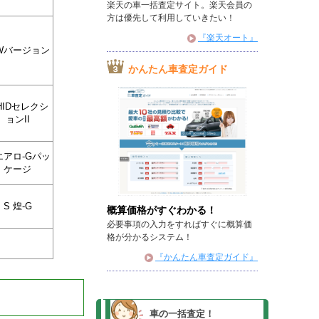
楽天の車一括査定サイト。楽天会員の
方は優先して利用していきたい！
『楽天オート』
 Wバージョン
かんたん車査定ガイド
 HIDセレクシ
ョンII
エアロ-Gパッ
ケージ
S 煌-G
概算価格がすぐわかる！
必要事項の入力をすればすぐに概算価
格が分かるシステム！
『かんたん車査定ガイド』
車の一括査定！