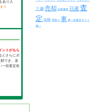
ーザー
ヴィッツ
ヴェルファイア
ヴォクシー
もあり人
査
売却
イト！
日産
三菱
必要書類
定
車
比較
買取り
車一括査定サイト
違い
イントがもら
るとさらにポ
依頼でき、楽
い一括査定依