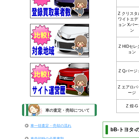
Z クリスタ
ワイトエデ
ョン Xバー
ン
Z HIDセ
ョン
Z Qバージ
Z エアロパ
ージ
Z 煌-G
車の査定・売却について
車一括査定・売却の流れ
bB-トヨタ
車売却時の必要書類