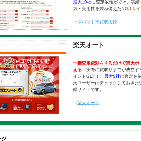
最大10社
に査定依頼ができ、実績
気・実用性を兼ね備えた
NO.1サ
⇒
ズバット車買取比較
楽天オート
一括査定依頼をするだけで楽天ポ
える！
実際に買取りまでが成立す
イントGET！。
最大9社
に査定を
天ユーザーはチェックしておきた
頼サイトです。
⇒
楽天オート
ジ