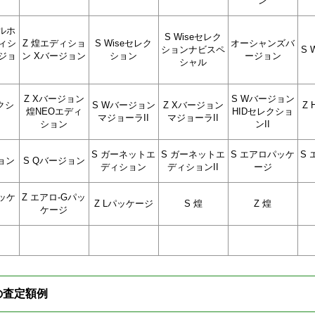
ン
ルホ
S Wiseセレク
ィシ
Z 煌エディショ
S Wiseセレク
オーシャンズバ
ションナビスペ
S
ジョ
ン Xバージョン
ション
ージョン
シャル
Z Xバージョン
S Wバージョン
レクシ
S Wバージョン
Z Xバージョン
Z
煌NEOエディ
HIDセレクショ
マジョーラII
マジョーラII
ション
ンII
S ガーネットエ
S ガーネットエ
S エアロパッケ
S 
ョン
S Qバージョン
ディション
ディションII
ージ
ッケ
Z エアロ-Gパッ
Z Lパッケージ
S 煌
Z 煌
ケージ
-の査定額例