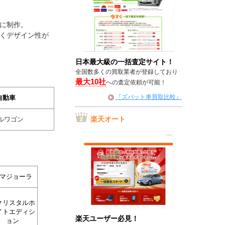
に制作。
よくデザイン性が
日本最大級の一括査定サイト！
全国数多くの買取業者が登録しており
最大10社
への査定依頼が可能！
『ズバット車買取比較』
自動車
楽天オート
ルワゴン
 マジョーラ
 クリスタルホ
イトエディシ
楽天ユーザー必見！
ョン