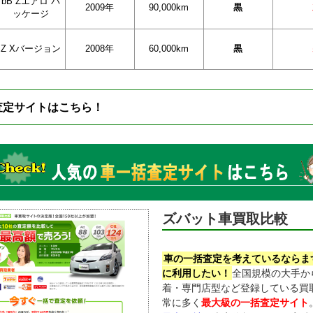
bB Zエアロ パ
2009年
90,000km
黒
ッケージ
Z Xバージョン
2008年
60,000km
黒
査定サイトはこちら！
ズバット車買取比較
車の一括査定を考えているならま
に利用したい！
全国規模の大手か
着・専門店型など登録している買
常に多く
最大級の一括査定サイト