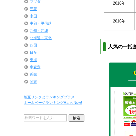
マツダ
2016年
三菱
中国
2016年
中部・甲信越
九州・沖縄
北海道・東北
四国
人気の一括
日産
東海
車査定
近畿
関東
相互リンクとランキングプラス
ホームページランキングRank Now!