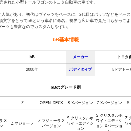
に販売された小型トールワゴンのトヨタ自動車の車です。
て人気があり、初代はヴィッツをベースに、2代目はパッソなどをベース
ox」の頭文字をとってbBという車名に命名。視界も広い車で見た目もかっこ
パーツも豊富なのでカスタムしやすい。
bB基本情報
bB
メーカー
トヨタ
2000年
ボディタイプ
5ドアトー
bBのグレード例
Z
OPEN_DECK
S Xバージョン
Z Xバージョン
S
S クリスタルホ
S クリスタルホ
Z
ラ X
Z マジョーラ X
ワイトエディシ
Z マジョーラ
ワイトエディシ
ワ
ン
バージョン
ョン Xバージョ
ョン