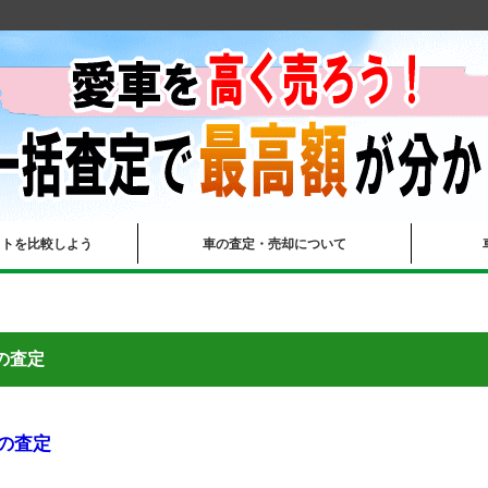
イトを比較しよう
車の査定・売却について
-の査定
-の査定