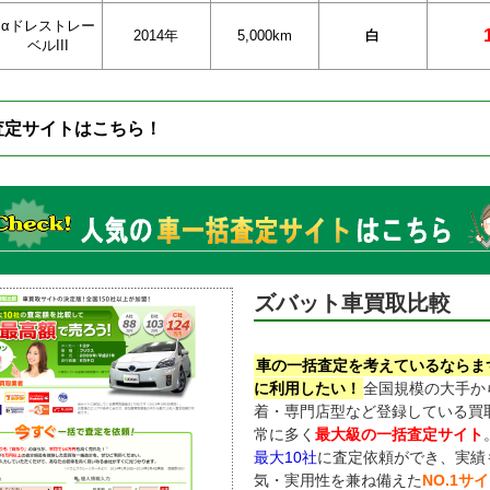
αドレストレー
2014年
5,000km
白
ベルIII
査定サイトはこちら！
ズバット車買取比較
車の一括査定を考えているならま
に利用したい！
全国規模の大手か
着・専門店型など登録している買
常に多く
最大級の一括査定サイト
最大10社
に査定依頼ができ、実績
気・実用性を兼ね備えた
NO.1サ