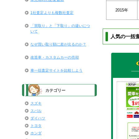
2015年
1社査定よりも複数社査定
「買取り」と「下取り」の違いにつ
いて
人気の一括
なぜ買い取り額に差が出るのか？
改造車・カスタムカーの売却
車一括査定サイトを比較しよう
カテゴリー
スズキ
スバル
ダイハツ
トヨタ
ホンダ