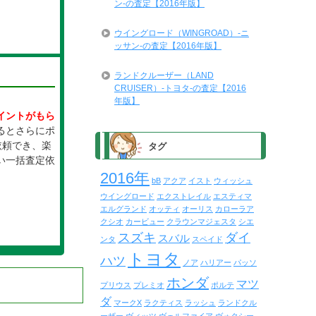
ン-の査定【2016年版】
ウイングロード（WINGROAD）-ニ
ッサン-の査定【2016年版】
ランドクルーザー（LAND
CRUISER）-トヨタ-の査定【2016
年版】
イントがもら
るとさらにポ
依頼でき、楽
タグ
い一括査定依
2016年
bB
アクア
イスト
ウィッシュ
ウイングロード
エクストレイル
エスティマ
エルグランド
オッティ
オーリス
カローラア
クシオ
カービュー
クラウンマジェスタ
シエ
スズキ
ダイ
スバル
ンタ
スペイド
トヨタ
ハツ
ノア
ハリアー
パッソ
ホンダ
マツ
プリウス
プレミオ
ポルテ
ダ
マークX
ラクティス
ラッシュ
ランドクル