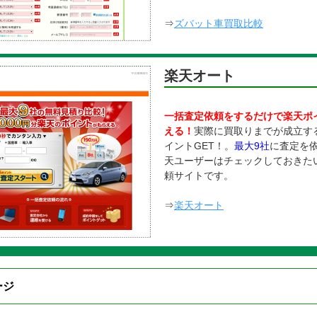
⇒
ズバット車買取比較
楽天オート
一括査定依頼をするだけで楽天ポ
える！
実際に買取りまでが成立す
イントGET！。
最大9社
に査定を
天ユーザーはチェックしておきた
頼サイトです。
⇒
楽天オート
ジ