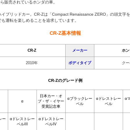
0年から販売されているホンダの車。
ブリッドカー。CR-Zは「Compact Renaissance ZERO」の頭文
でも運転を楽しめることを追求しています。
CR-Z基本情報
CR-Z
メーカー
ホン
2010年
ボディタイプ
クー
CR-Zのグレード例
日本カー・オ
αブラックレー
αドレストレー
α
α
ブ・ザ・イヤー
ベル
ベル
受賞記念車
レー
αドレストレー
αドレストレー
ベルIII
ベルIV