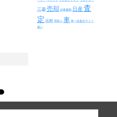
ーザー
ヴィッツ
ヴェルファイア
ヴォクシー
査
売却
日産
三菱
必要書類
定
車
比較
買取り
車一括査定サイト
違い