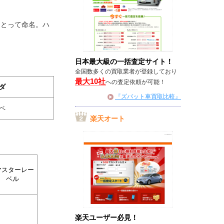
字をとって命名。ハ
日本最大級の一括査定サイト！
全国数多くの買取業者が登録しており
最大10社
への査定依頼が可能！
ダ
『ズバット車買取比較』
ペ
楽天オート
マスターレー
ベル
楽天ユーザー必見！