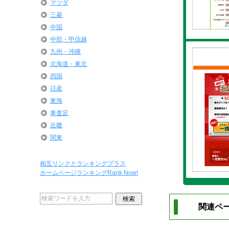
マツダ
三菱
中国
中部・甲信越
九州・沖縄
北海道・東北
四国
日産
東海
車査定
近畿
関東
相互リンクとランキングプラス
ホームページランキングRank Now!
関連ペー