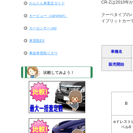
CR-Zは201
かんたん車査定ガイド
クーペタイプのハイ
カービュー（carview!）
イブリットカー
カーセンサー.net
車買取EX
車種名
事故車買取りタウ
販売開始
比較してみよう！
B
αドレスト
ベルII