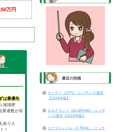
150万円
最近の投稿
オッティ（OTTI）-ニッサン-の査定
【2016年版】
ずは最優先
ら地域密
エルグランド（ELGRAND）-ニッサ
取業者数が非
ン-の査定【2016年版】
。
もあり人
エクストレイル（X-TRAIL）-ニッサ
イト！