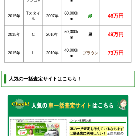
ッシュV
m
Tスタイ
60,000k
46万円
2015年
2007年
緑
ル
m
50,000k
49万円
2015年
C
2010年
黒
m
40,000k
73万円
2015年
L
2010年
ブラウン
m
人気の一括査定サイトはこちら！
ズバット車買取比較
車の一括査定を考えているならまず
は最優先に利用したい！
全国規模の