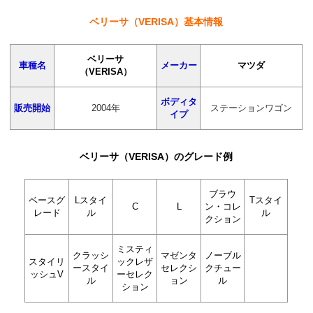
ベリーサ（VERISA）基本情報
ベリーサ
車種名
メーカー
マツダ
（VERISA）
ボディタ
販売開始
2004年
ステーションワゴン
イプ
ベリーサ（VERISA）のグレード例
ブラウ
ベースグ
Lスタイ
Tスタイ
C
L
ン・コレ
レード
ル
ル
クション
ミスティ
クラッシ
マゼンタ
ノーブル
スタイリ
ックレザ
ースタイ
セレクシ
クチュー
ッシュV
ーセレク
ル
ョン
ル
ション