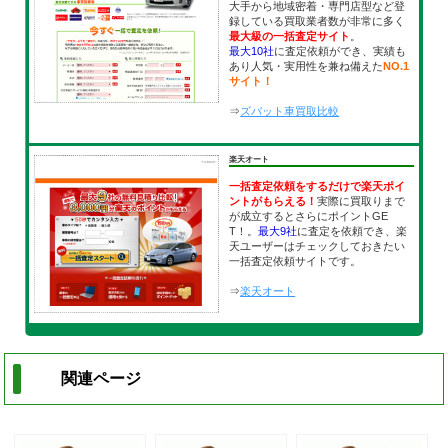
大手から地域密着・専門店型など登
録している買取業者数が非常に多く
最大級の一括査定サイト
。
最大10社
に査定依頼ができ、実績も
あり人気・実用性を兼ね備えた
NO.1
サイト！
⇒
ズバット車買取比較
楽天オート
一括査定依頼をするだけで楽天ポイ
ントがもらえる！
実際に買取りまで
が成立するとさらにポイントGE
T！。
最大9社
に査定を依頼でき、楽
天ユーザーはチェックしておきたい
一括査定依頼サイトです。
⇒
楽天オート
関連ページ