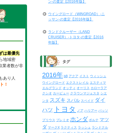
ン-の査定【2016年版】
ウイングロード（WINGROAD）-ニ
ッサン-の査定【2016年版】
ランドクルーザー（LAND
CRUISER）-トヨタ-の査定【2016
年版】
ずは最優先
ら地域密
タグ
取業者数が非
。
2016年
bB
アクア
イスト
ウィッシュ
もあり人
ウイングロード
エクストレイル
エスティマ
イト！
エルグランド
オッティ
オーリス
カローラア
クシオ
カービュー
クラウンマジェスタ
シエ
スズキ
ダイ
スバル
ンタ
スペイド
トヨタ
ハツ
ノア
ハリアー
パッソ
ホンダ
マツ
プリウス
プレミオ
ポルテ
ダ
マークX
ラクティス
ラッシュ
ランドクル