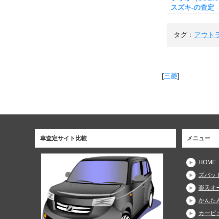
スズキ-の査定
タグ：
アウト
[
三菱
]
車査定サイト比較
メニュー
HOME
ズバッ
楽天オ
かんた
カービュ