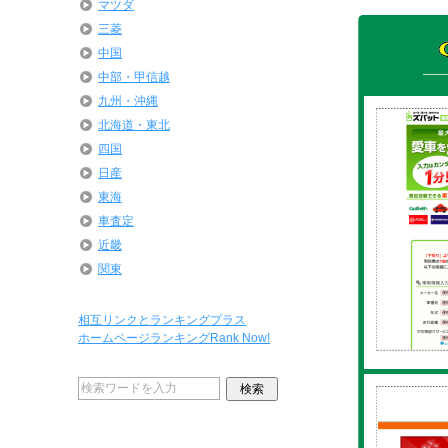
マツダ
三菱
中国
中部・甲信越
九州・沖縄
北海道・東北
四国
日産
東海
車査定
近畿
関東
相互リンクとランキングプラス
ホームページランキングRank Now!