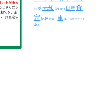
ーザー
ヴィッツ
ヴェルファイア
ヴォクシー
イントがもら
査
売却
るとさらにポ
日産
三菱
必要書類
依頼でき、楽
定
車
い一括査定依
比較
買取り
車一括査定サイト
違い