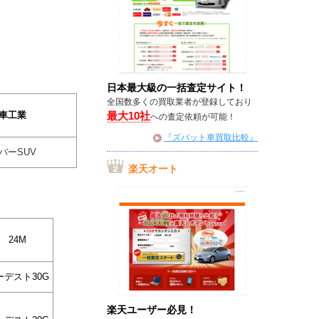
日本最大級の一括査定サイト！
全国数多くの買取業者が登録しており
最大10社
車工業
への査定依頼が可能！
『ズバット車買取比較』
バーSUV
楽天オート
24M
ーデスト30G
楽天ユーザー必見！