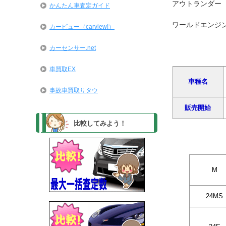
アウトランダー（
かんたん車査定ガイド
ワールドエンジ
カービュー（carview!）
カーセンサー.net
車買取EX
車種名
事故車買取りタウ
販売開始
比較してみよう！
M
24MS