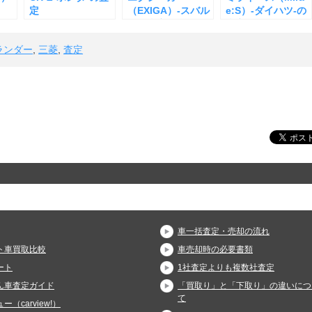
定
（EXIGA）-スバル
e:S）-ダイハツ-の
－の査定
査定
ランダー
,
三菱
,
査定
車一括査定・売却の流れ
ト車買取比較
車売却時の必要書類
ート
1社査定よりも複数社査定
ん車査定ガイド
「買取り」と「下取り」の違いにつ
て
ー（carview!）