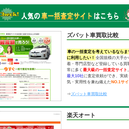
ズバット車買取比較
車の一括査定を考えているならま
に利用したい！
全国規模の大手か
着・専門店型など登録している買
常に多く
最大級の一括査定サイト
最大10社
に査定依頼ができ、実績
気・実用性を兼ね備えた
NO.1サ
⇒
ズバット車買取比較
楽天オート