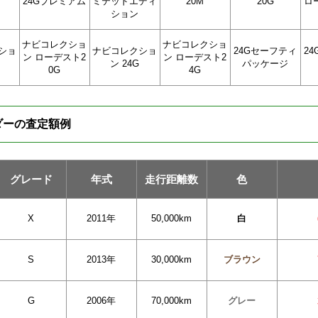
24Gプレミアム
ミテッドエディ
20M
20G
ロ
ション
ナビコレクショ
ナビコレクショ
ショ
ナビコレクショ
24Gセーフティ
2
ン ローデスト2
ン ローデスト2
ン 24G
パッケージ
0G
4G
ダーの査定額例
グレード
年式
走行距離数
色
X
2011年
50,000km
白
S
2013年
30,000km
ブラウン
G
2006年
70,000km
グレー