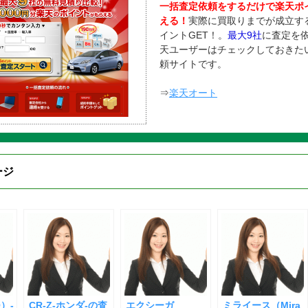
一括査定依頼をするだけで楽天ポ
える！
実際に買取りまでが成立す
イントGET！。
最大9社
に査定を
天ユーザーはチェックしておきた
頼サイトです。
⇒
楽天オート
ジ
）-
CR-Z-ホンダ-の査
エクシーガ
ミライース（Mira