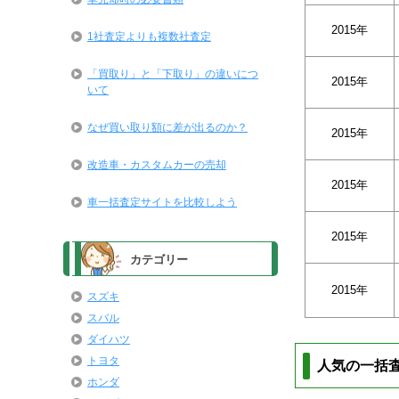
2015年
1社査定よりも複数社査定
「買取り」と「下取り」の違いにつ
2015年
いて
なぜ買い取り額に差が出るのか？
2015年
改造車・カスタムカーの売却
2015年
車一括査定サイトを比較しよう
2015年
カテゴリー
2015年
スズキ
スバル
ダイハツ
トヨタ
人気の一括
ホンダ