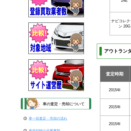
24E
ナビコレク
ン 20G
アウトラン
査定時期
2015年
車の査定・売却について
2015年
車一括査定・売却の流れ
2015年
車売却時の必要書類