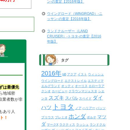
ン-の査定【2016年版】
ウイングロード（WINGROAD）-ニ
ッサン-の査定【2016年版】
ランドクルーザー（LAND
CRUISER）-トヨタ-の査定【2016
年版】
タグ
2016年
bB
アクア
イスト
ウィッシュ
ウイングロード
エクストレイル
エスティマ
エルグランド
オッティ
オーリス
カローラア
ずは最優先
クシオ
カービュー
クラウンマジェスタ
シエ
ら地域密
スズキ
ダイ
スバル
ンタ
スペイド
取業者数が非
トヨタ
。
ハツ
ノア
ハリアー
パッソ
もあり人
ホンダ
マツ
イト！
プリウス
プレミオ
ポルテ
ダ
マークX
ラクティス
ラッシュ
ランドクル