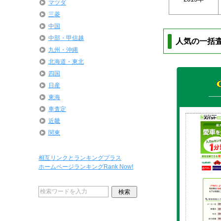
マツダ
三菱
中国
中部・甲信越
人気の一括
九州・沖縄
北海道・東北
四国
日産
東海
車査定
近畿
関東
相互リンクとランキングプラス
ホームページランキングRank Now!