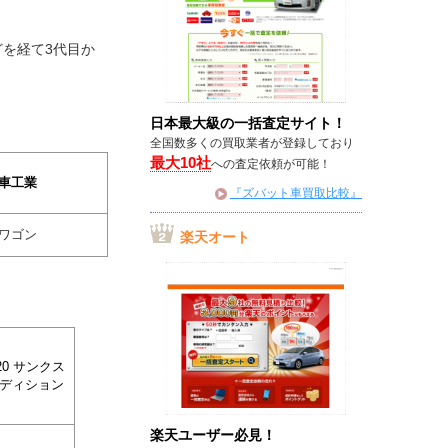
どを経て3代目か
日本最大級の一括査定サイト！
全国数多くの買取業者が登録しており
最大10社
への査定依頼が可能！
車工業
『ズバット車買取比較』
ワゴン
楽天オート
20 サンクス
ディション
楽天ユーザー必見！