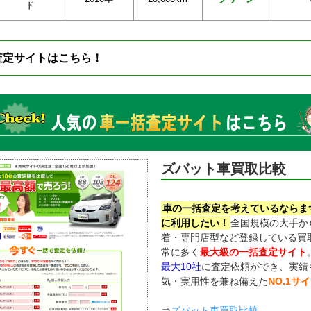
ド
査定サイトはこちら！
ズバット車買取比較
車の一括査定を考えているならま
に利用したい！
全国規模の大手か
着・専門店型など登録している買
常に多く
最大級の一括査定サイト
最大10社
に査定依頼ができ、実績
気・実用性を兼ね備えた
NO.1サ
⇒
ズバット車買取比較