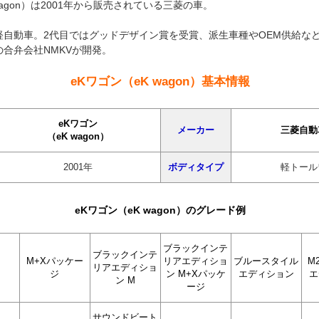
wagon）は2001年から販売されている三菱の車。
軽自動車。2代目ではグッドデザイン賞を受賞、派生車種やOEM供給な
合弁会社NMKVが開発。
eKワゴン（eK wagon）基本情報
eKワゴン
メーカー
三菱自動
（eK wagon）
2001年
ボディタイプ
軽トール
eKワゴン（eK wagon）のグレード例
ブラックインテ
ブラックインテ
M+Xパッケー
リアエディショ
ブルースタイル
M
リアエディショ
ジ
ン M+Xパッケ
エディション
エ
ン M
ージ
サウンドビート