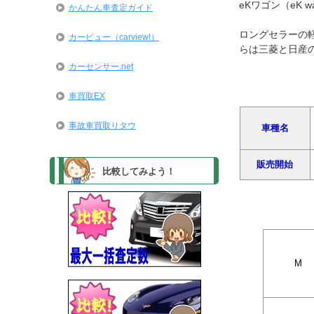
eKワゴン（eK 
かんたん車査定ガイド
ロングセラーの
カービュー（carview!）
らは三菱と日産の
カーセンサー.net
車買取EX
事故車買取りタウ
車種名
販売開始
比較してみよう！
M