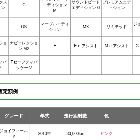
ンクス
サウンドビート
プレミアムエデ
G
エディション
ョン
エディション G
ィション
M
マーブルエディ
ジ
GS
MX
リミテッド
ション
ショ
ナビコレクショ
E
E e-アシスト
M e-アシスト
G
ン MX
ィパ
Tセーフティパ
ジ
ッケージ
査定額例
グレード
年式
走行距離数
色
ジョイフィール
2010年
30,000km
ピンク
ド