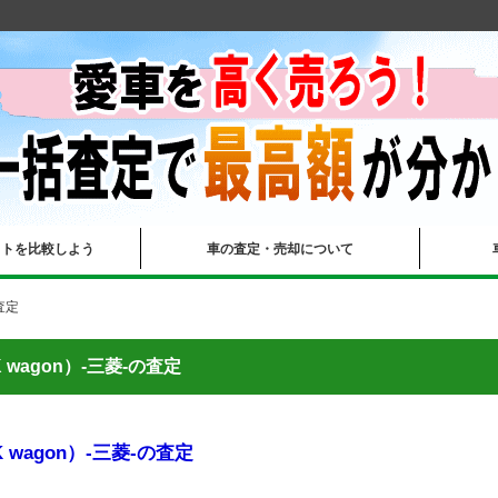
イトを比較しよう
車の査定・売却について
査定
 wagon）-三菱-の査定
 wagon）-三菱-の査定