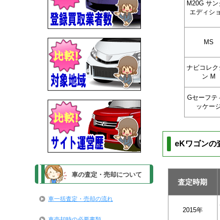
M20G サ
エディシ
MS
ナビコレク
ン M
Gセーフテ
ッケー
eKワゴンの
車の査定・売却について
査定時期
車一括査定・売却の流れ
2015年
車売却時の必要書類