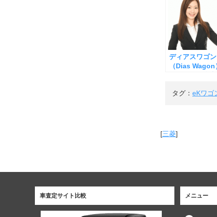
ディアスワゴン
（Dias Wagon
スバル－の査定
タグ：
eKワゴ
[
三菱
]
車査定サイト比較
メニュー