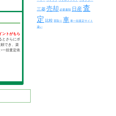
ーザー
ヴィッツ
ヴェルファイア
ヴォクシー
査
売却
日産
三菱
必要書類
定
車
比較
買取り
車一括査定サイト
違い
イントがもら
るとさらにポ
依頼でき、楽
い一括査定依