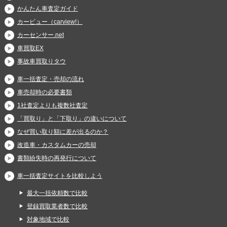
かんたん車査定ガイド
カービュー（carview!）
カーセンサー.net
車買取EX
事故車買取りタウ
車一括査定・売却の流れ
車売却時の必要書類
1社査定よりも複数社査定
「買取り」と「下取り」の違いについて
なぜ買い取り額に差が出るのか？
改造車・カスタムカーの売却
書類紛失時の再発行について
車一括査定サイトを比較しよう
最大一括依頼数で比較
登録買取業者数で比較
対象地域で比較