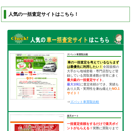
人気の一括査定サイトはこちら！
ズバット車買取比較
車の一括査定を考えているならまず
は最優先に利用したい！
全国規模の
大手から地域密着・専門店型など登
録している買取業者数が非常に多く
最大級の一括査定サイト
。
最大10社
に査定依頼ができ、実績も
あり人気・実用性を兼ね備えた
NO.1
サイト！
⇒
ズバット車買取比較
楽天オート
一括査定依頼をするだけで楽天ポイ
ントがもらえる！
実際に買取りまで