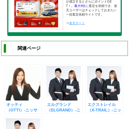
が成立するとさらにポイントGE
T！。
最大9社
に査定を依頼でき、楽
天ユーザーはチェックしておきたい
一括査定依頼サイトです。
⇒
楽天オート
関連ページ
オッティ
エルグランド
エクストレイル
（OTTI）-ニッサ
（ELGRAND）-ニ
（X-TRAIL）-ニッ
ン-の査定
ッサン-の査定
サン-の査定
【2016年版】
【2016年版】