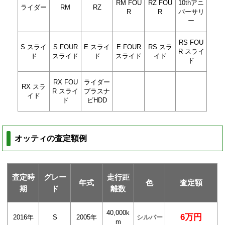
RM FOU
RZ FOU
10thアニ
ライダー
RM
RZ
R
R
バーサリ
ー
RS FOU
S スライ
S FOUR
E スライ
E FOUR
RS スラ
R スライ
ド
スライド
ド
スライド
イド
ド
RX FOU
ライダー
RX スラ
R スライ
プラスナ
イド
ド
ビHDD
オッティの査定額例
査定時
グレー
走行距
年式
色
査定額
期
ド
離数
40,000k
6万円
2016年
S
2005年
シルバー
m