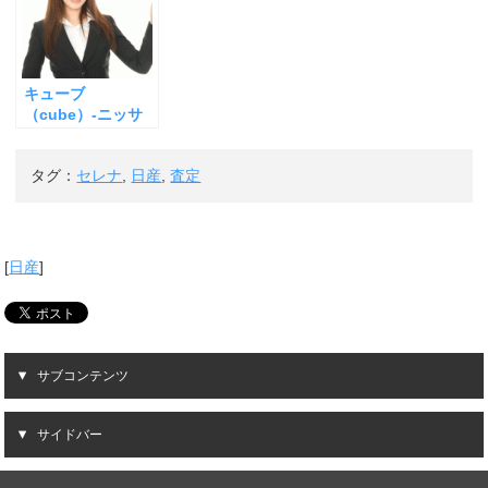
キューブ
（cube）-ニッサ
ン-の査定
タグ：
セレナ
,
日産
,
査定
[
日産
]
サブコンテンツ
サイドバー