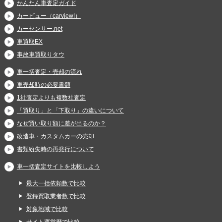
かんたん車査定ガイド
カービュー（carview!）
カーセンサー.net
車買取EX
事故車買取りタウ
車一括査定・売却の流れ
車売却時の必要書類
1社査定よりも複数社査定
「買取り」と「下取り」の違いについて
なぜ買い取り額に差が出るのか？
改造車・カスタムカーの売却
書類紛失時の再発行について
車一括査定サイトを比較しよう
最大一括依頼数で比較
登録買取業者数で比較
対象地域で比較