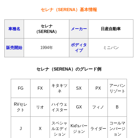
セレナ（SERENA）基本情報
セレナ
車種名
メーカー
日産自動車
（SERENA）
ボディタ
販売開始
1994年
ミニバン
イプ
セレナ（SERENA）のグレード例
キタキツ
アーバン
FG
FX
SX
PX
ネ
リゾート
RVセレ
ハイウェ
リオ
GX
フィノ
B
クト
イスター
スペシャ
コールマ
Kid’sバー
J
X
ルエディ
ライダー
ンバージ
ジョン
ション
ョン