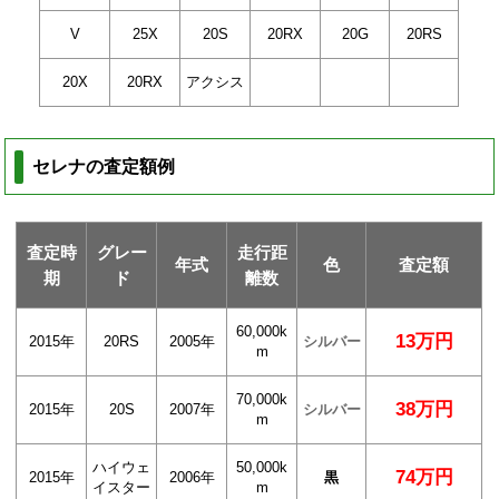
V
25X
20S
20RX
20G
20RS
20X
20RX
アクシス
セレナの査定額例
査定時
グレー
走行距
年式
色
査定額
期
ド
離数
60,000k
13万円
2015年
20RS
2005年
シルバー
m
70,000k
38万円
2015年
20S
2007年
シルバー
m
ハイウェ
50,000k
74万円
2015年
2006年
黒
イスター
m