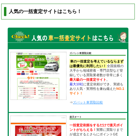
人気の一括査定サイトはこちら！
ズバット車買取比較
車の一括査定を考えているならまず
は最優先に利用したい！
全国規模の
大手から地域密着・専門店型など登
録している買取業者数が非常に多く
最大級の一括査定サイト
。
最大10社
に査定依頼ができ、実績も
あり人気・実用性を兼ね備えた
NO.1
サイト！
⇒
ズバット車買取比較
楽天オート
一括査定依頼をするだけで楽天ポイ
ントがもらえる！
実際に買取りまで
が成立するとさらにポイントGE