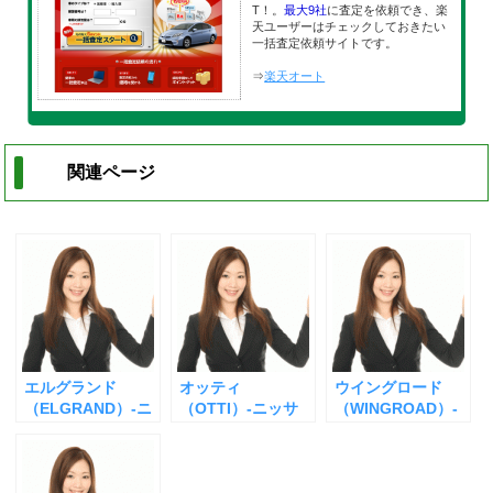
T！。
最大9社
に査定を依頼でき、楽
天ユーザーはチェックしておきたい
一括査定依頼サイトです。
⇒
楽天オート
関連ページ
エルグランド
オッティ
ウイングロード
（ELGRAND）-ニ
（OTTI）-ニッサ
（WINGROAD）-
ッサン-の査定
ン-の査定
ニッサン-の査定