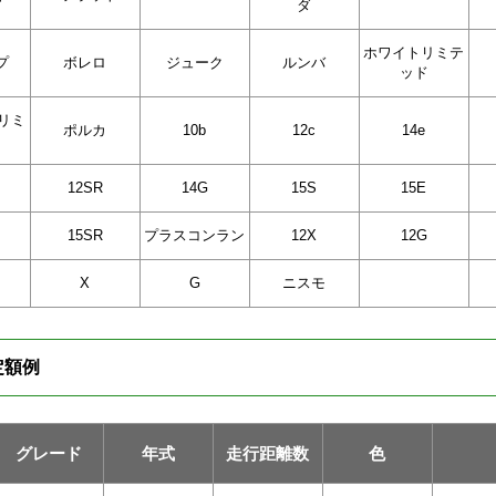
ダ
ホワイトリミテ
プ
ボレロ
ジューク
ルンバ
ッド
リミ
ポルカ
10b
12c
14e
12SR
14G
15S
15E
15SR
プラスコンラン
12X
12G
X
G
ニスモ
定額例
グレード
年式
走行距離数
色