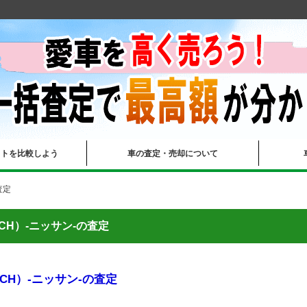
イトを比較しよう
車の査定・売却について
査定
CH）-ニッサン-の査定
CH）-ニッサン-の査定