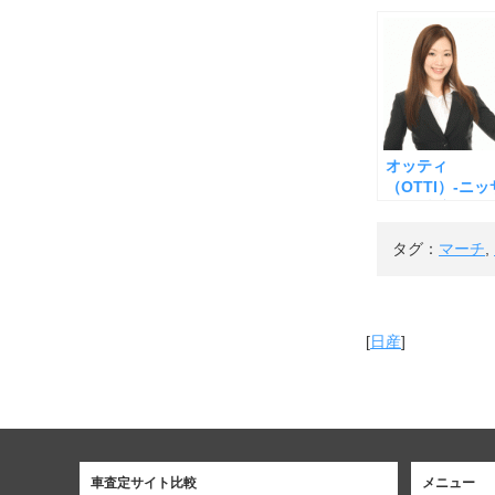
オッティ
（OTTI）-ニッ
ン-の査定
タグ：
マーチ
,
[
日産
]
車査定サイト比較
メニュー