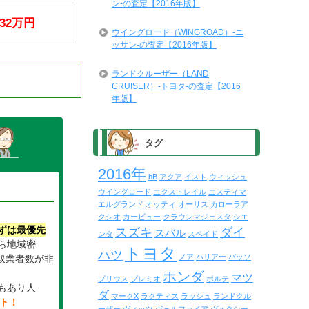
ン-の査定【2016年版】
32万円
ウイングロード（WINGROAD）-ニ
ッサン-の査定【2016年版】
ランドクルーザー（LAND
CRUISER）-トヨタ-の査定【2016
年版】
タグ
2016年
bB
アクア
イスト
ウィッシュ
ウイングロード
エクストレイル
エスティマ
エルグランド
オッティ
オーリス
カローラア
クシオ
カービュー
クラウンマジェスタ
シエ
ずは最優先
スズキ
ダイ
スバル
ンタ
スペイド
ら地域密
トヨタ
ハツ
ノア
ハリアー
パッソ
取業者数が非
。
ホンダ
マツ
プリウス
プレミオ
ポルテ
もあり人
ダ
マークX
ラクティス
ラッシュ
ランドクル
イト！