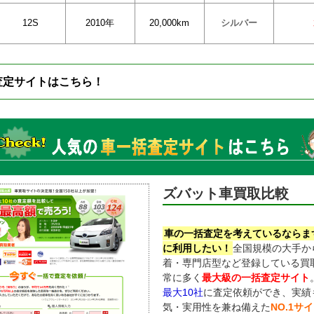
12S
2010年
20,000km
シルバー
査定サイトはこちら！
ズバット車買取比較
車の一括査定を考えているならま
に利用したい！
全国規模の大手か
着・専門店型など登録している買
常に多く
最大級の一括査定サイト
最大10社
に査定依頼ができ、実績
気・実用性を兼ね備えた
NO.1サ