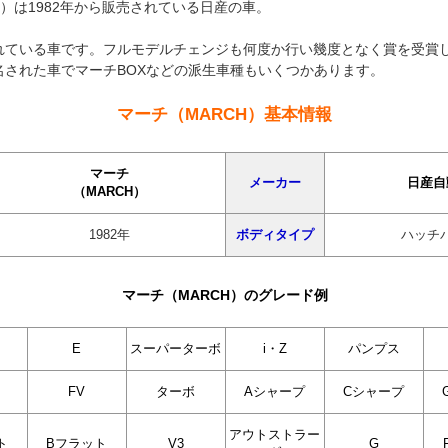
H）は1982年から販売されている日産の車。
れている車です。フルモデルチェンジも何度か行い幾度となく賞を受賞
名された車でマーチBOXなどの派生車種もいくつかあります。
マーチ（MARCH）基本情報
マーチ
メーカー
日産自
（MARCH）
1982年
ボディタイプ
ハッチ
マーチ（MARCH）のグレード例
E
スーパーターボ
i・Z
パンプス
FV
ターボ
Aシャープ
Cシャープ
アウトストラー
ト
Bフラット
V3
G