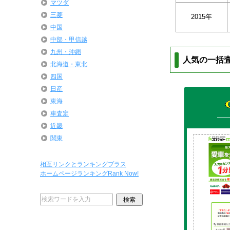
マツダ
三菱
2015年
中国
中部・甲信越
九州・沖縄
人気の一括
北海道・東北
四国
日産
東海
車査定
近畿
関東
相互リンクとランキングプラス
ホームページランキングRank Now!