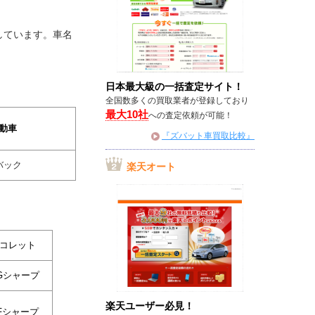
しています。車名
日本最大級の一括査定サイト！
全国数多くの買取業者が登録しており
最大10社
への査定依頼が可能！
動車
『ズバット車買取比較』
バック
楽天オート
コレット
Gシャープ
楽天ユーザー必見！
Fシャープ