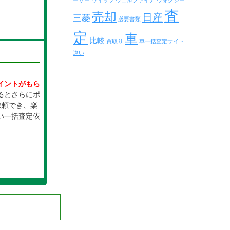
ーザー
ヴィッツ
ヴェルファイア
ヴォクシー
査
売却
日産
三菱
必要書類
定
車
比較
買取り
車一括査定サイト
違い
イントがもら
るとさらにポ
依頼でき、楽
い一括査定依