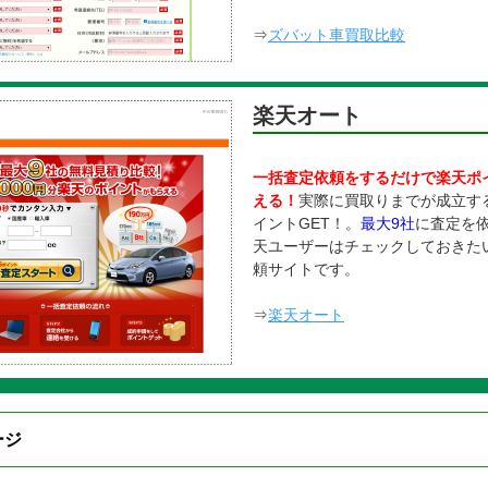
⇒
ズバット車買取比較
楽天オート
一括査定依頼をするだけで楽天ポ
える！
実際に買取りまでが成立す
イントGET！。
最大9社
に査定を
天ユーザーはチェックしておきた
頼サイトです。
⇒
楽天オート
ジ