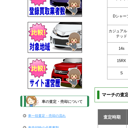
Dシャー
カジュアル
テッド
14s
15RX
S
マーチの査
車の査定・売却について
車一括査定・売却の流れ
査定時期
車売却時の必要書類