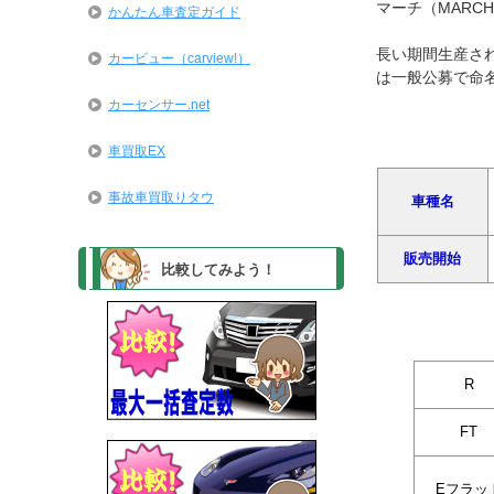
マーチ（MARC
かんたん車査定ガイド
長い期間生産さ
カービュー（carview!）
は一般公募で命
カーセンサー.net
車買取EX
事故車買取りタウ
車種名
販売開始
比較してみよう！
R
FT
Eフラッ