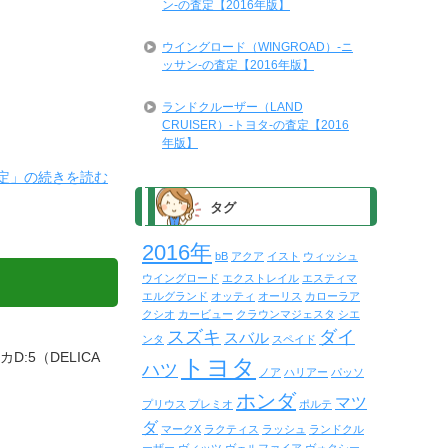
ン-の査定【2016年版】
ウイングロード（WINGROAD）-ニ
ッサン-の査定【2016年版】
ランドクルーザー（LAND
CRUISER）-トヨタ-の査定【2016
年版】
査定」の続きを読む
タグ
2016年
bB
アクア
イスト
ウィッシュ
ウイングロード
エクストレイル
エスティマ
エルグランド
オッティ
オーリス
カローラア
クシオ
カービュー
クラウンマジェスタ
シエ
スズキ
ダイ
スバル
ンタ
スペイド
カD:5（DELICA
トヨタ
ハツ
ノア
ハリアー
パッソ
ホンダ
マツ
プリウス
プレミオ
ポルテ
ダ
マークX
ラクティス
ラッシュ
ランドクル