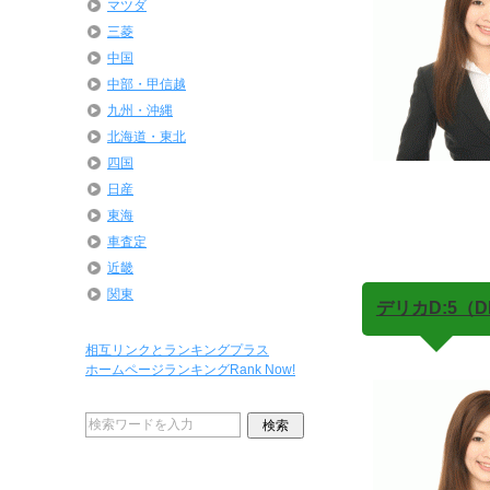
マツダ
三菱
中国
中部・甲信越
九州・沖縄
北海道・東北
四国
日産
東海
車査定
近畿
関東
デリカD:5（DE
相互リンクとランキングプラス
ホームページランキングRank Now!