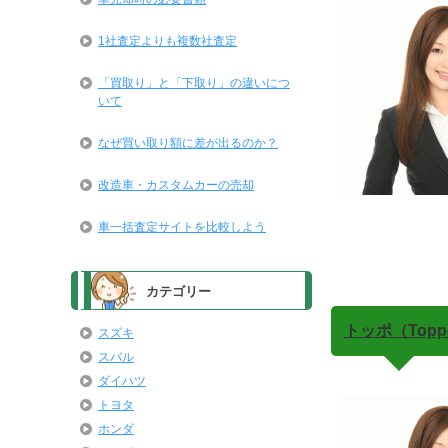
1社査定よりも複数社査定
「買取り」と「下取り」の違いにつ
いて
なぜ買い取り額に差が出るのか？
改造車・カスタムカーの売却
車一括査定サイトを比較しよう
カテゴリー
トッポ（Topp
スズキ
スバル
ダイハツ
トヨタ
ホンダ