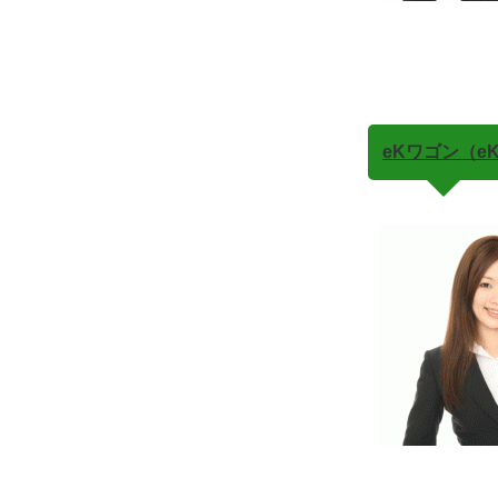
eKワゴン（eK