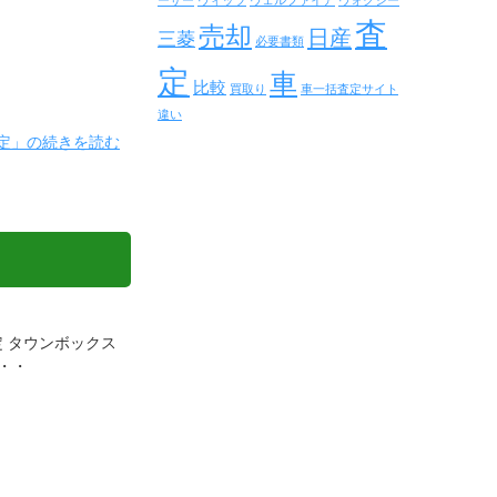
ーザー
ヴィッツ
ヴェルファイア
ヴォクシー
査
売却
日産
三菱
必要書類
定
車
比較
買取り
車一括査定サイト
違い
の査定」の続きを読む
定 タウンボックス
・・・