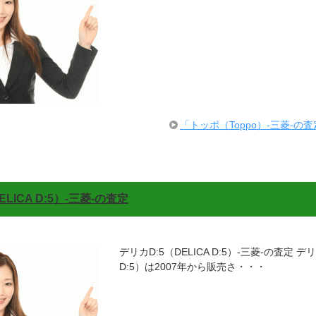
「トッポ（Toppo）-三菱-の
LICA D:5）-三菱-の査定
デリカD:5（DELICA D:5）-三菱-の査定 デリ
D:5）は2007年から販売さ・・・