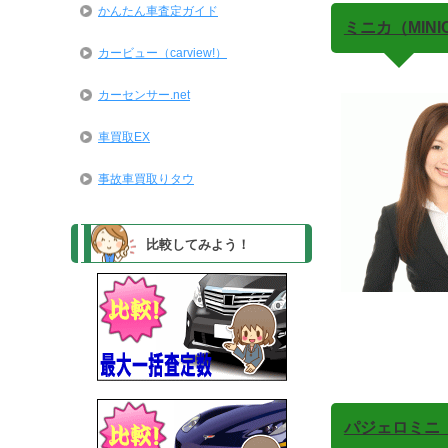
かんたん車査定ガイド
ミニカ（MINI
カービュー（carview!）
カーセンサー.net
車買取EX
事故車買取りタウ
比較してみよう！
パジェロミニ（P