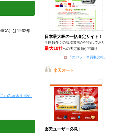
ICA）は1962年
日本最大級の一括査定サイト！
・
全国数多くの買取業者が登録しており
最大10社
への査定依頼が可能！
『ズバット車買取比較』
楽天オート
の査定」の続きを読む
楽天ユーザー必見！