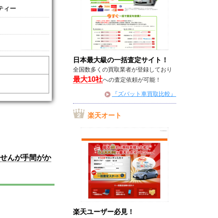
ティー
日本最大級の一括査定サイト！
全国数多くの買取業者が登録しており
最大10社
への査定依頼が可能！
『ズバット車買取比較』
楽天オート
ませんが手間がか
楽天ユーザー必見！