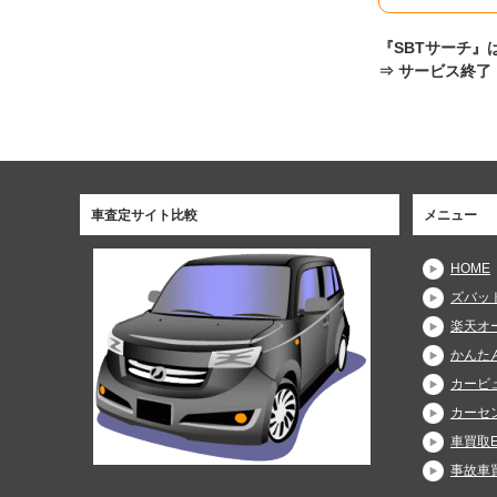
『SBTサーチ』
⇒ サービス終了
車査定サイト比較
メニュー
HOME
ズバッ
楽天オ
かんた
カービュ
カーセン
車買取E
事故車