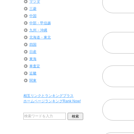
マツダ
三菱
中国
中部・甲信越
九州・沖縄
北海道・東北
四国
日産
東海
車査定
近畿
関東
相互リンクとランキングプラス
ホームページランキングRank Now!