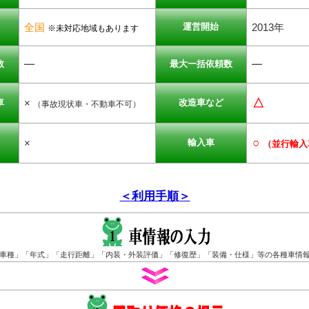
全国
2013年
運営開始
※未対応地域もあります
━
━
数
最大一括依頼数
△
×
車
改造車など
（事故現状車・不動車不可）
○
×
輸入車
（並行輸入
＜利用手順＞
車種」「年式」「走行距離」「内装・外装評価」「修復歴」「装備・仕様」等の各種車情