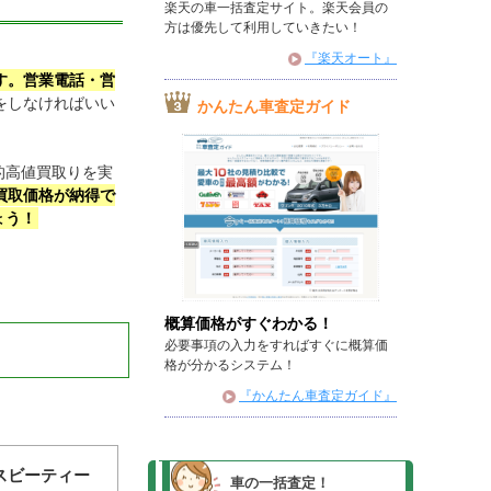
楽天の車一括査定サイト。楽天会員の
方は優先して利用していきたい！
『楽天オート』
す。営業電話・営
をしなければいい
かんたん車査定ガイド
的高値買取りを実
買取価格が納得で
ょう！
概算価格がすぐわかる！
必要事項の入力をすればすぐに概算価
格が分かるシステム！
『かんたん車査定ガイド』
スビーティー
車の一括査定！