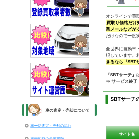
オンラインで買
買取り価格だけ
業メールなどが
だけなので一度
全世界に自動車
現しています。
きるなら『SB
『SBTサーチ』
⇒ サービス終了
SBTサーチ
車の査定・売却について
車一括査定・売却の流れ
サイト名
車売却時の必要書類