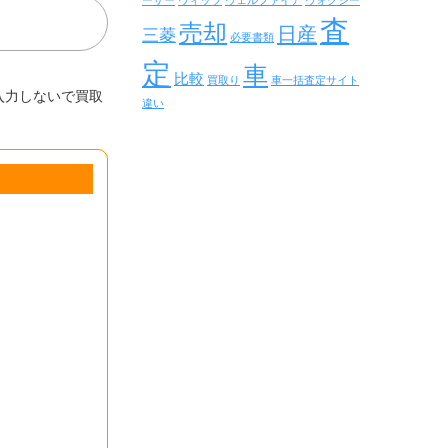
ーザー
ヴィッツ
ヴェルファイア
ヴォクシー
査
売却
日産
三菱
必要書類
定
車
比較
買取り
車一括査定サイト
入力しないで買取
違い