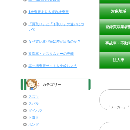
対象地域
1社査定よりも複数社査定
「買取り」と「下取り」の違いにつ
登録買取業者
いて
なぜ買い取り額に差が出るのか？
事故車・不動
改造車・カスタムカーの売却
法人車
車一括査定サイトを比較しよう
カテゴリー
スズキ
スバル
「メーカー」「
ダイハツ
トヨタ
ホンダ