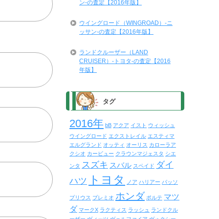
ン-の査定【2016年版】
ウイングロード（WINGROAD）-ニ
ッサン-の査定【2016年版】
ランドクルーザー（LAND
CRUISER）-トヨタ-の査定【2016
年版】
タグ
2016年
bB
アクア
イスト
ウィッシュ
ウイングロード
エクストレイル
エスティマ
エルグランド
オッティ
オーリス
カローラア
クシオ
カービュー
クラウンマジェスタ
シエ
スズキ
ダイ
スバル
ンタ
スペイド
トヨタ
ハツ
ノア
ハリアー
パッソ
ホンダ
マツ
プリウス
プレミオ
ポルテ
ダ
マークX
ラクティス
ラッシュ
ランドクル