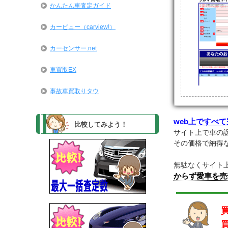
かんたん車査定ガイド
カービュー（carview!）
カーセンサー.net
車買取EX
事故車買取りタウ
web上ですべ
比較してみよう！
サイト上で車の
その価格で納得
無駄なくサイト
からず愛車を売