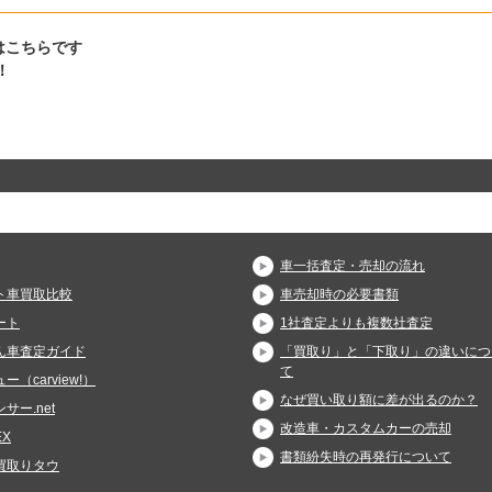
はこちらです
！
車一括査定・売却の流れ
ト車買取比較
車売却時の必要書類
ート
1社査定よりも複数社査定
ん車査定ガイド
「買取り」と「下取り」の違いにつ
て
ー（carview!）
なぜ買い取り額に差が出るのか？
サー.net
改造車・カスタムカーの売却
X
書類紛失時の再発行について
買取りタウ