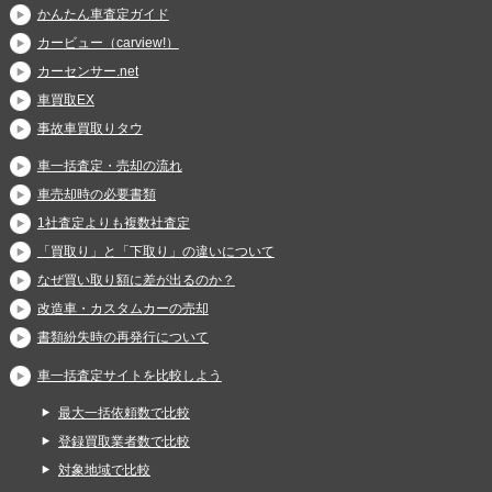
かんたん車査定ガイド
カービュー（carview!）
カーセンサー.net
車買取EX
事故車買取りタウ
車一括査定・売却の流れ
車売却時の必要書類
1社査定よりも複数社査定
「買取り」と「下取り」の違いについて
なぜ買い取り額に差が出るのか？
改造車・カスタムカーの売却
書類紛失時の再発行について
車一括査定サイトを比較しよう
最大一括依頼数で比較
登録買取業者数で比較
対象地域で比較