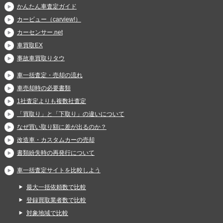
かんたん車査定ガイド
カービュー（carview!）
カーセンサー.net
車買取EX
事故車買取りタウ
車一括査定・売却の流れ
車売却時の必要書類
1社査定よりも複数社査定
「買取り」と「下取り」の違いについて
なぜ買い取り額に差が出るのか？
改造車・カスタムカーの売却
書類紛失時の再発行について
車一括査定サイトを比較しよう
最大一括依頼数で比較
登録買取業者数で比較
対象地域で比較