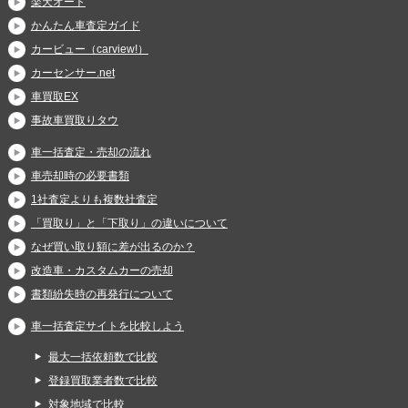
楽天オート
かんたん車査定ガイド
カービュー（carview!）
カーセンサー.net
車買取EX
事故車買取りタウ
車一括査定・売却の流れ
車売却時の必要書類
1社査定よりも複数社査定
「買取り」と「下取り」の違いについて
なぜ買い取り額に差が出るのか？
改造車・カスタムカーの売却
書類紛失時の再発行について
車一括査定サイトを比較しよう
最大一括依頼数で比較
登録買取業者数で比較
対象地域で比較