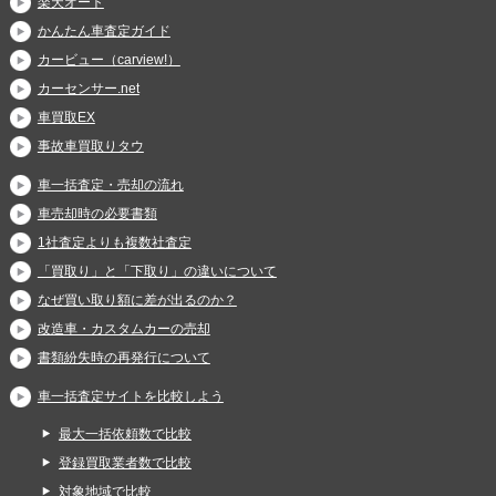
楽天オート
かんたん車査定ガイド
カービュー（carview!）
カーセンサー.net
車買取EX
事故車買取りタウ
車一括査定・売却の流れ
車売却時の必要書類
1社査定よりも複数社査定
「買取り」と「下取り」の違いについて
なぜ買い取り額に差が出るのか？
改造車・カスタムカーの売却
書類紛失時の再発行について
車一括査定サイトを比較しよう
最大一括依頼数で比較
登録買取業者数で比較
対象地域で比較