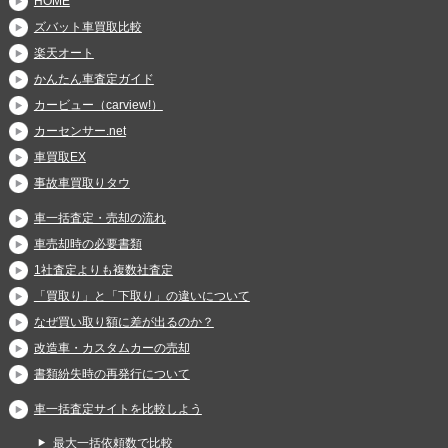
HOME
ズバット車買取比較
楽天オート
かんたん車査定ガイド
カービュー（carview!）
カーセンサー.net
車買取EX
事故車買取りタウ
車一括査定・売却の流れ
車売却時の必要書類
1社査定よりも複数社査定
「買取り」と「下取り」の違いについて
なぜ買い取り額に差が出るのか？
改造車・カスタムカーの売却
書類紛失時の再発行について
車一括査定サイトを比較しよう
最大一括依頼数で比較